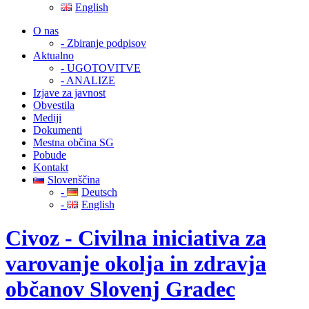
English
O nas
- Zbiranje podpisov
Aktualno
- UGOTOVITVE
- ANALIZE
Izjave za javnost
Obvestila
Mediji
Dokumenti
Mestna občina SG
Pobude
Kontakt
Slovenščina
-
Deutsch
-
English
Civoz - Civilna iniciativa za
varovanje okolja in zdravja
občanov Slovenj Gradec