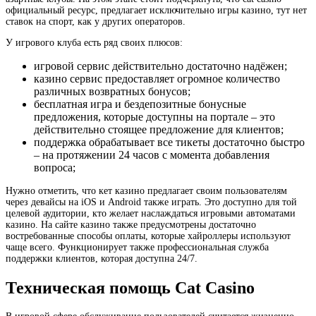
официальный ресурс, предлагает исключительно игры казино, тут нет
ставок на спорт, как у других операторов.
У игрового клуба есть ряд своих плюсов:
игровой сервис действительно достаточно надёжен;
казино сервис предоставляет огромное количество
различных возвратных бонусов;
бесплатная игра и бездепозитные бонусные
предложения, которые доступны на портале – это
действительно стоящее предложение для клиентов;
поддержка обрабатывает все тикеты достаточно быстро
– на протяжении 24 часов с момента добавления
вопроса;
Нужно отметить, что кет казино предлагает своим пользователям
через девайсы на iOS и Android также играть. Это доступно для той
целевой аудитории, кто желает наслаждаться игровыми автоматами
казино. На сайте казино также предусмотрены достаточно
востребованные способы оплаты, которые хайроллеры используют
чаще всего. Функционирует также профессиональная служба
поддержки клиентов, которая доступна 24/7.
Техническая помощь Cat Casino