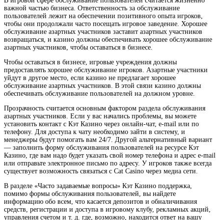
В игровой сфере обслуживание пользователей считается жизненно
важной частью бизнеса. Ответственность за обслуживание
пользователей лежит на обеспечении позитивного опыта игроков,
чтобы они продолжали часто посещать игровое заведение. Хорошее
обслуживание азартных участников заставит азартных участников
возвращаться, и казино должны обеспечивать хорошее обслуживание
азартных участников, чтобы оставаться в бизнесе.
Чтобы оставаться в бизнесе, игровые учреждения должны
предоставлять хорошее обслуживание игроков. Азартные участники
уйдут в другое место, если казино не предлагает хорошее
обслуживание азартных участников. В этой связи казино должны
обеспечивать обслуживание пользователей на должном уровне.
Прозрачность считается основным фактором раздела обслуживания
азартных участников. Если у вас начались проблемы, вы можете
установить контакт с Кэт Казино через онлайн-чат, e-mail или по
телефону. Для доступа к чату необходимо зайти в систему, и
менеджеры будут помогать вам 24/7. Другой альтернативный вариант
— заполнить форму обслуживания пользователей на ресурсе Кэт
Казино, где вам надо будет указать свой номер телефона и адрес e-mail
или отправьте электронное письмо по адресу. У игроков также всегда
существует возможность связаться с Cat Casino через медиа сети.
В разделе «Часто задаваемые вопросы» Кэт Казино поддержка,
помимо формы обслуживания пользователей, вы найдете
информацию обо всем, что касается депозитов и обналичивания
средств, регистрации и доступа в игровому клубу, рекламных акций,
управления счетом и т. д. где, возможно, находится ответ на вашу