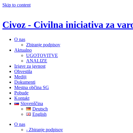
Skip to content
Civoz - Civilna iniciativa za v
O nas
Zbiranje podpisov
Aktualno
UGOTOVITVE
ANALIZE
Izjave za javnost
Obvestila
Mediji
Dokumenti
Mestna občina SG
Pobude
Kontakt
Slovenščina
Deutsch
English
O nas
- Zbiranje podpisov