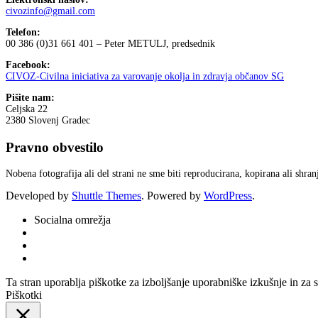
civozinfo@gmail.com
Telefon:
00 386 (0)31 661 401 – Peter METULJ, predsednik
Facebook:
CIVOZ-Civilna iniciativa za varovanje okolja in zdravja občanov SG
Pišite nam:
Celjska 22
2380 Slovenj Gradec
Pravno obvestilo
Nobena fotografija ali del strani ne sme biti reproducirana, kopirana ali shr
Developed by
Shuttle Themes
. Powered by
WordPress
.
Socialna omrežja
Ta stran uporablja piškotke za izboljšanje uporabniške izkušnje in za 
Piškotki