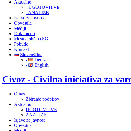
Aktualno
- UGOTOVITVE
- ANALIZE
Izjave za javnost
Obvestila
Mediji
Dokumenti
Mestna občina SG
Pobude
Kontakt
Slovenščina
-
Deutsch
-
English
Civoz - Civilna iniciativa za v
O nas
Zbiranje podpisov
Aktualno
UGOTOVITVE
ANALIZE
Izjave za javnost
Obvestila
Mediji