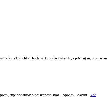
anjena v katerikoli obliki, bodisi elektronsko mehansko, s printanjem, snemanje
spremljanje podatkov o obiskanosti strani.
Sprejmi
Zavrni
Več