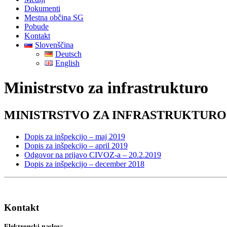
Dokumenti
Mestna občina SG
Pobude
Kontakt
Slovenščina
Deutsch
English
Ministrstvo za infrastrukturo
MINISTRSTVO ZA INFRASTRUKTURO
Dopis za inšpekcijo – maj 2019
Dopis za inšpekcijo – april 2019
Odgovor na prijavo CIVOZ-a – 20.2.2019
Dopis za inšpekcijo – december 2018
Kontakt
Elektronski naslov: