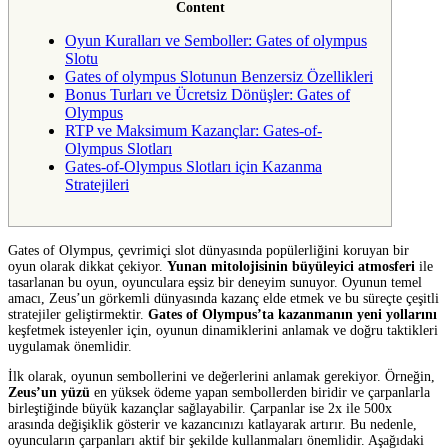
Content
Oyun Kuralları ve Semboller: Gates of olympus
Slotu
Gates of olympus Slotunun Benzersiz Özellikleri
Bonus Turları ve Ücretsiz Dönüşler: Gates of
Olympus
RTP ve Maksimum Kazançlar: Gates-of-
Olympus Slotları
Gates-of-Olympus Slotları için Kazanma
Stratejileri
Gates of Olympus, çevrimiçi slot dünyasında popülerliğini koruyan bir
oyun olarak dikkat çekiyor.
Yunan mitolojisinin büyüleyici atmosferi
ile
tasarlanan bu oyun, oyunculara eşsiz bir deneyim sunuyor. Oyunun temel
amacı, Zeus’un görkemli dünyasında kazanç elde etmek ve bu süreçte çeşitli
stratejiler geliştirmektir.
Gates of Olympus’ta kazanmanın yeni yollarını
keşfetmek isteyenler için, oyunun dinamiklerini anlamak ve doğru taktikleri
uygulamak önemlidir.
İlk olarak, oyunun sembollerini ve değerlerini anlamak gerekiyor. Örneğin,
Zeus’un yüzü
en yüksek ödeme yapan sembollerden biridir ve çarpanlarla
birleştiğinde büyük kazançlar sağlayabilir. Çarpanlar ise 2x ile 500x
arasında değişiklik gösterir ve kazancınızı katlayarak artırır. Bu nedenle,
oyuncuların çarpanları aktif bir şekilde kullanmaları önemlidir. Aşağıdaki