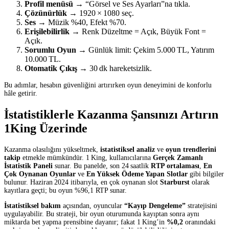
Profil menüsü
→ “Görsel ve Ses Ayarları”na tıkla.
Çözünürlük
→ 1920 × 1080 seç.
Ses
→ Müzik %40, Efekt %70.
Erişilebilirlik
→ Renk Düzeltme = Açık, Büyük Font =
Açık.
Sorumlu Oyun
→ Günlük limit: Çekim 5.000 TL, Yatırım
10.000 TL.
Otomatik Çıkış
→ 30 dk hareketsizlik.
Bu adımlar, hesabın güvenliğini artırırken oyun deneyimini de konforlu
hâle getirir.
İstatistiklerle Kazanma Şansınızı Artırın
1King Üzerinde
Kazanma olasılığını yükseltmek,
istatistiksel analiz
ve
oyun trendlerini
takip
etmekle mümkündür. 1 King, kullanıcılarına
Gerçek Zamanlı
İstatistik Paneli
sunar. Bu panelde, son 24 saatlik
RTP ortalaması
,
En
Çok Oynanan Oyunlar
ve
En Yüksek Ödeme Yapan Slotlar
gibi bilgiler
bulunur. Haziran 2024 itibarıyla, en çok oynanan slot
Starburst
olarak
kayıtlara geçti; bu oyun %96,1 RTP sunar.
İstatistiksel bakım
açısından, oyuncular
“Kayıp Dengeleme”
stratejisini
uygulayabilir. Bu strateji, bir oyun oturumunda kayıptan sonra aynı
miktarda bet yapma prensibine dayanır; fakat 1 King’in
%0,2
oranındaki