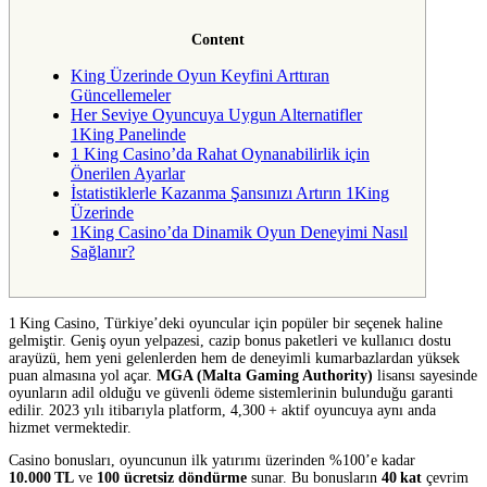
Content
King Üzerinde Oyun Keyfini Arttıran
Güncellemeler
Her Seviye Oyuncuya Uygun Alternatifler
1King Panelinde
1 King Casino’da Rahat Oynanabilirlik için
Önerilen Ayarlar
İstatistiklerle Kazanma Şansınızı Artırın 1King
Üzerinde
1King Casino’da Dinamik Oyun Deneyimi Nasıl
Sağlanır?
1 King Casino, Türkiye’deki oyuncular için popüler bir seçenek haline
gelmiştir. Geniş oyun yelpazesi, cazip bonus paketleri ve kullanıcı dostu
arayüzü, hem yeni gelenlerden hem de deneyimli kumarbazlardan yüksek
puan almasına yol açar.
MGA (Malta Gaming Authority)
lisansı sayesinde
oyunların adil olduğu ve güvenli ödeme sistemlerinin bulunduğu garanti
edilir. 2023 yılı itibarıyla platform, 4,300 + aktif oyuncuya aynı anda
hizmet vermektedir.
Casino bonusları, oyuncunun ilk yatırımı üzerinden %100’e kadar
10.000 TL
ve
100 ücretsiz döndürme
sunar. Bu bonusların
40 kat
çevrim