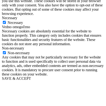
you use this website. These cookies will be stored in your browser
only with your consent. You also have the option to opt-out of these
cookies. But opting out of some of these cookies may affect your
browsing experience.
Necessary
Necessary
Vedno omogočeno
Necessary cookies are absolutely essential for the website to
function properly. This category only includes cookies that ensures
basic functionalities and security features of the website. These
cookies do not store any personal information.
Non-necessary
Non-necessary
Any cookies that may not be particularly necessary for the website
to function and is used specifically to collect user personal data via
analytics, ads, other embedded contents are termed as non-necessary
cookies. It is mandatory to procure user consent prior to running
these cookies on your website.
SAVE & ACCEPT