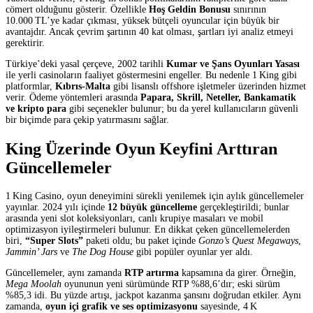
cömert olduğunu gösterir. Özellikle
Hoş Geldin Bonusu
sınırının
10.000 TL’ye kadar çıkması, yüksek bütçeli oyuncular için büyük bir
avantajdır. Ancak çevrim şartının 40 kat olması, şartları iyi analiz etmeyi
gerektirir.
Türkiye’deki yasal çerçeve, 2002 tarihli
Kumar ve Şans Oyunları Yasası
ile yerli casinoların faaliyet göstermesini engeller. Bu nedenle 1 King gibi
platformlar,
Kıbrıs‑Malta
gibi lisanslı offshore işletmeler üzerinden hizmet
verir. Ödeme yöntemleri arasında
Papara, Skrill, Neteller, Bankamatik
ve kripto para
gibi seçenekler bulunur; bu da yerel kullanıcıların güvenli
bir biçimde para çekip yatırmasını sağlar.
King Üzerinde Oyun Keyfini Arttıran
Güncellemeler
1 King Casino, oyun deneyimini sürekli yenilemek için aylık güncellemeler
yayınlar. 2024 yılı içinde
12 büyük güncelleme
gerçekleştirildi; bunlar
arasında yeni slot koleksiyonları, canlı krupiye masaları ve mobil
optimizasyon iyileştirmeleri bulunur. En dikkat çeken güncellemelerden
biri,
“Super Slots”
paketi oldu; bu paket içinde
Gonzo’s Quest Megaways
,
Jammin’ Jars
ve
The Dog House
gibi popüler oyunlar yer aldı.
Güncellemeler, aynı zamanda
RTP artırma
kapsamına da girer. Örneğin,
Mega Moolah
oyununun yeni sürümünde RTP %88,6’dır; eski sürüm
%85,3 idi. Bu yüzde artışı, jackpot kazanma şansını doğrudan etkiler. Aynı
zamanda,
oyun içi grafik ve ses optimizasyonu
sayesinde, 4 K