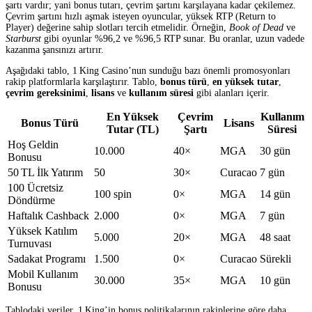
şartı vardır; yani bonus tutarı, çevrim şartını karşılayana kadar çekilemez.
Çevrim şartını hızlı aşmak isteyen oyuncular, yüksek RTP (Return to
Player) değerine sahip slotları tercih etmelidir. Örneğin,
Book of Dead
ve
Starburst
gibi oyunlar %96,2 ve %96,5 RTP sunar. Bu oranlar, uzun vadede
kazanma şansınızı artırır.
Aşağıdaki tablo, 1 King Casino’nun sunduğu bazı önemli promosyonları
rakip platformlarla karşılaştırır. Tablo,
bonus türü
,
en yüksek tutar
,
çevrim gereksinimi
,
lisans
ve
kullanım süresi
gibi alanları içerir.
En Yüksek
Çevrim
Kullanım
Bonus Türü
Lisans
Tutar (TL)
Şartı
Süresi
Hoş Geldin
10.000
40×
MGA
30 gün
Bonusu
50 TL İlk Yatırım
50
30×
Curacao
7 gün
100 Ücretsiz
100 spin
0×
MGA
14 gün
Döndürme
Haftalık Cashback
2.000
0×
MGA
7 gün
Yüksek Katılım
5.000
20×
MGA
48 saat
Turnuvası
Sadakat Programı
1.500
0×
Curacao
Sürekli
Mobil Kullanım
30.000
35×
MGA
10 gün
Bonusu
Tablodaki veriler, 1 King’in bonus politikalarının rakiplerine göre daha