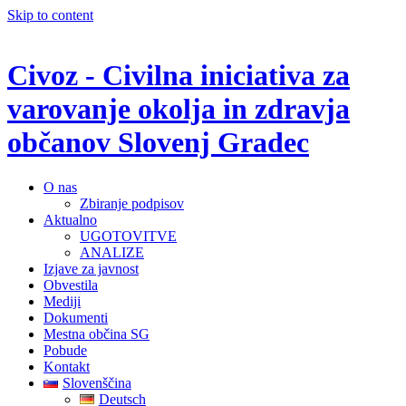
Skip to content
Civoz - Civilna iniciativa za
varovanje okolja in zdravja
občanov Slovenj Gradec
O nas
Zbiranje podpisov
Aktualno
UGOTOVITVE
ANALIZE
Izjave za javnost
Obvestila
Mediji
Dokumenti
Mestna občina SG
Pobude
Kontakt
Slovenščina
Deutsch