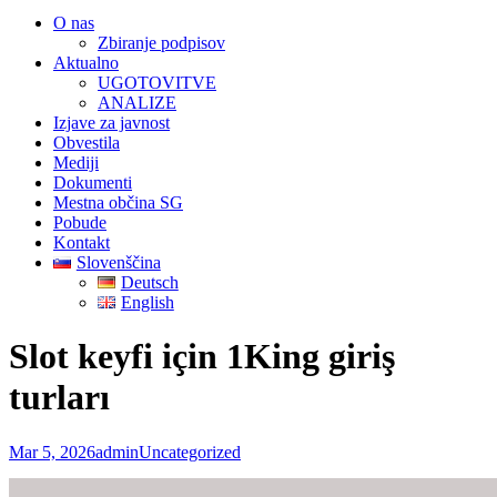
O nas
Zbiranje podpisov
Aktualno
UGOTOVITVE
ANALIZE
Izjave za javnost
Obvestila
Mediji
Dokumenti
Mestna občina SG
Pobude
Kontakt
Slovenščina
Deutsch
English
Slot keyfi için 1King giriş
turları
Mar 5, 2026
admin
Uncategorized