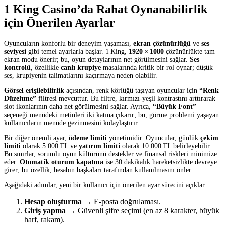
1 King Casino’da Rahat Oynanabilirlik
için Önerilen Ayarlar
Oyuncuların konforlu bir deneyim yaşaması,
ekran çözünürlüğü
ve
ses
seviyesi
gibi temel ayarlarla başlar. 1 King,
1920 × 1080
çözünürlükte tam
ekran modu önerir; bu, oyun detaylarının net görülmesini sağlar.
Ses
kontrolü
, özellikle
canlı krupiye
masalarında kritik bir rol oynar; düşük
ses, krupiyenin talimatlarını kaçırmaya neden olabilir.
Görsel erişilebilirlik
açısından, renk körlüğü taşıyan oyuncular için
“Renk
Düzeltme”
filtresi mevcuttur. Bu filtre, kırmızı‑yeşil kontrastını arttırarak
slot ikonlarının daha net görülmesini sağlar. Ayrıca,
“Büyük Font”
seçeneği menüdeki metinleri iki katına çıkarır; bu, görme problemi yaşayan
kullanıcıların menüde gezinmesini kolaylaştırır.
Bir diğer önemli ayar,
ödeme limiti
yönetimidir. Oyuncular, günlük
çekim
limiti
olarak 5.000 TL ve
yatırım limiti
olarak 10.000 TL belirleyebilir.
Bu sınırlar, sorumlu oyun kültürünü destekler ve finansal riskleri minimize
eder.
Otomatik oturum kapatma
ise 30 dakikalık hareketsizlikte devreye
girer; bu özellik, hesabın başkaları tarafından kullanılmasını önler.
Aşağıdaki adımlar, yeni bir kullanıcı için önerilen ayar sürecini açıklar:
Hesap oluşturma
→ E‑posta doğrulaması.
Giriş yapma
→ Güvenli şifre seçimi (en az 8 karakter, büyük
harf, rakam).