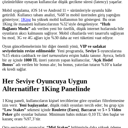
çözünürlükte oynayan kullanıcılar düşük gecikme süresi (latency) yaşarlar.
Mobil uygulama, iOS 14 ve Android 11 + sürümleriyle uyumlu hâle
getirildi. Kullanıcı tabanı analizi, %68’in mobil üzerinden giriş yaptığını
gösteriyor;
1King
bu yüksek mobil kullanımın bir göstergesi. Bu oran
1King ile masaüstü kullanıcılarının %32’siyle dengeleniyor.
“Hızlı
Bağlantı Modu”
adı verilen yeni bir özellik, düşük internet hızlarında bile
oyunların akıcı kalmasını sağlıyor. Mobil cihazlarda veri tasarrufu sağlayan
bu mod, 3G ve 4G ağları için %30 daha az veri tüketimi vaat ediyor.
Oyun güncellemelerinin bir diğer önemli yönü,
VIP ve sadakat
seviyelerinin revize edilmesidir
. Yeni programda,
Seviye 5
oyuncularına
%15 ekstra cashback ve
özel turnuvalara
erişim hakkı tanınır. Ayrıca, belirli
bir ay içinde
1000 TL
üzeri yatırım yapan kullanıcılar, “
Açık Hedef
Bonus
” adı verilen bir bonus alır; bu bonus, yatırılan tutarın %10’u kadar
ek kredi sağlar.
Her Seviye Oyuncuya Uygun
Alternatifler 1King Panelinde
1 King paneli, kullanıcıların kişisel tercihlerine göre oyunları filtrelemesine
izin verir.
Yeni başlayanlar
, düşük riskli oyunları tercih eder; bu grup için
“Low Stakes”
sekmesi içinde
Roulette (Euro)
,
Baccarat
ve
5 × 5 Video
Poker
gibi oyunlar bulunur. Minimum bahis miktarı 0,10 TL’den başlar ve
kazanç oranı %97,3’tür.
Orta seviyedeki oyuncular,
“Mid Stakes”
bölümüyle daha yüksek ödeme