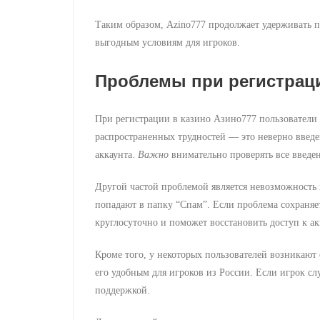
Таким образом, Azino777 продолжает удерживать п
выгодным условиям для игроков.
Проблемы при регистраци
При регистрации в казино Азино777 пользователи 
распространенных трудностей — это неверно введ
аккаунта.
Важно
внимательно проверять все введе
Другой частой проблемой является невозможность 
попадают в папку “Спам”. Если проблема сохраняе
круглосуточно и поможет восстановить доступ к ак
Кроме того, у некоторых пользователей возникают
его удобным для игроков из России. Если игрок с
поддержкой.