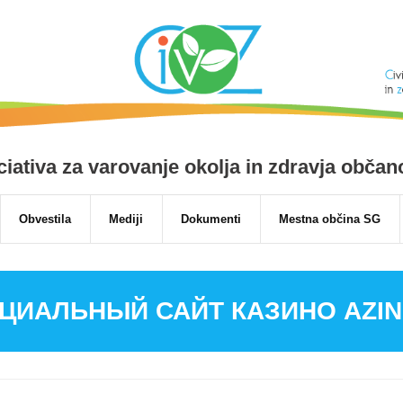
niciativa za varovanje okolja in zdravja obča
Obvestila
Mediji
Dokumenti
Mestna občina SG
ЦИАЛЬНЫЙ САЙТ КАЗИНО AZIN