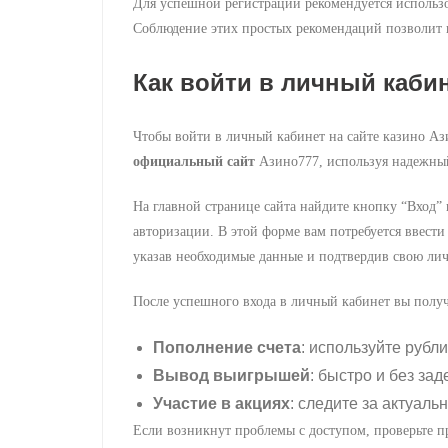
Для успешной регистрации рекомендуется использо
Соблюдение этих простых рекомендаций позволит и
Как войти в личный кабин
Чтобы войти в личный кабинет на сайте казино Аз
официальный сайт
Азино777, используя надежный
На главной странице сайта найдите кнопку “Вход”
авторизации. В этой форме вам потребуется ввести
указав необходимые данные и подтвердив свою лич
После успешного входа в личный кабинет вы полу
Пополнение счета
: используйте рубл
Вывод выигрышей
: быстро и без за
Участие в акциях
: следите за актуал
Если возникнут проблемы с доступом, проверьте п