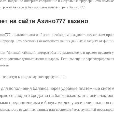
вать надежное интернет-соединение и актуальные браузеры. Это поможет
грокам быстро и без проблем начать игру в Азино777.
ет на сайте Азино777 казино
ино777, пользователям из России необходимо следовать нескольким про
 браузер. Это обеспечит безопасность ваших данных и защиту от фишин
 или “Личный кабинет”, которая обычно расположена в правом верхнем у
 свои учетные данные: логин и пароль. Если вы еще не зарегистрированы
ность.
чите доступ к широкому спектру функций:
и для пополнения баланса через удобные платежные систе
держек выводите средства на банковские карты или электро
ьными предложениями и бонусами для увеличения шансов н
равильность введенных данных или воспользуйтесь функцией восстановле