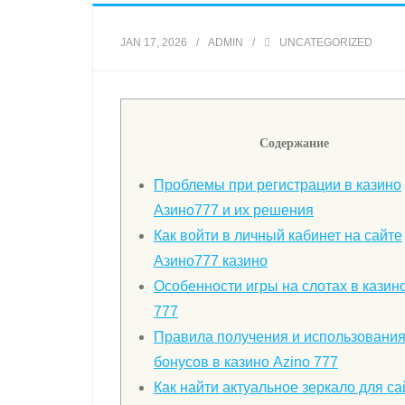
JAN 17, 2026
ADMIN
UNCATEGORIZED
Содержание
Проблемы при регистрации в казино
Азино777 и их решения
Как войти в личный кабинет на сайте
Азино777 казино
Особенности игры на слотах в казин
777
Правила получения и использовани
бонусов в казино Azino 777
Как найти актуальное зеркало для са