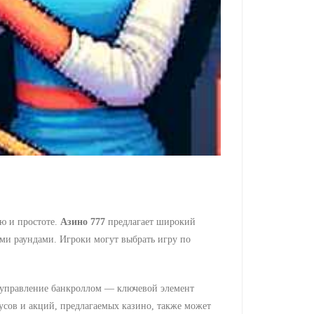
ию и простоте.
Азино 777
предлагает широкий
ми раундами. Игроки могут выбрать игру по
о управление банкроллом — ключевой элемент
усов и акций, предлагаемых казино, также может