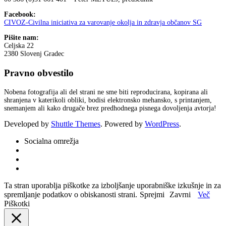
Facebook:
CIVOZ-Civilna iniciativa za varovanje okolja in zdravja občanov SG
Pišite nam:
Celjska 22
2380 Slovenj Gradec
Pravno obvestilo
Nobena fotografija ali del strani ne sme biti reproducirana, kopirana ali
shranjena v katerikoli obliki, bodisi elektronsko mehansko, s printanjem,
snemanjem ali kako drugače brez predhodnega pisnega dovoljenja avtorja!
Developed by
Shuttle Themes
. Powered by
WordPress
.
Socialna omrežja
Ta stran uporablja piškotke za izboljšanje uporabniške izkušnje in za
spremljanje podatkov o obiskanosti strani.
Sprejmi
Zavrni
Več
Piškotki