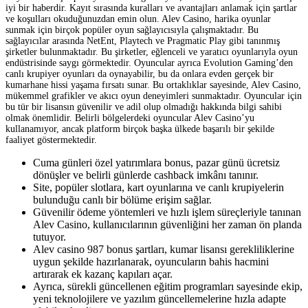
iyi bir haberdir. Kayıt sırasında kuralları ve avantajları anlamak için şartlar
ve koşulları okuduğunuzdan emin olun. Alev Casino, harika oyunlar
sunmak için birçok popüler oyun sağlayıcısıyla çalışmaktadır. Bu
sağlayıcılar arasında NetEnt, Playtech ve Pragmatic Play gibi tanınmış
şirketler bulunmaktadır. Bu şirketler, eğlenceli ve yaratıcı oyunlarıyla oyun
endüstrisinde saygı görmektedir. Oyuncular ayrıca Evolution Gaming’den
canlı krupiyer oyunları da oynayabilir, bu da onlara evden gerçek bir
kumarhane hissi yaşama fırsatı sunar. Bu ortaklıklar sayesinde, Alev Casino,
mükemmel grafikler ve akıcı oyun deneyimleri sunmaktadır. Oyuncular için
bu tür bir lisansın güvenilir ve adil olup olmadığı hakkında bilgi sahibi
olmak önemlidir. Belirli bölgelerdeki oyuncular Alev Casino’yu
kullanamıyor, ancak platform birçok başka ülkede başarılı bir şekilde
faaliyet göstermektedir.
Cuma günleri özel yatırımlara bonus, pazar günü ücretsiz
dönüşler ve belirli günlerde cashback imkânı tanınır.
Site, popüler slotlara, kart oyunlarına ve canlı krupiyelerin
bulunduğu canlı bir bölüme erişim sağlar.
Güvenilir ödeme yöntemleri ve hızlı işlem süreçleriyle tanınan
Alev Casino, kullanıcılarının güvenliğini her zaman ön planda
tutuyor.
Alev casino 987 bonus şartları, kumar lisansı gerekliliklerine
uygun şekilde hazırlanarak, oyuncuların bahis hacmini
artırarak ek kazanç kapıları açar.
Ayrıca, sürekli güncellenen eğitim programları sayesinde ekip,
yeni teknolojilere ve yazılım güncellemelerine hızla adapte