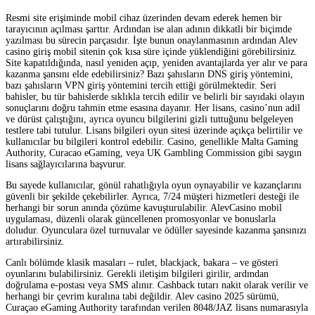
Resmi site erişiminde mobil cihaz üzerinden devam ederek hemen bir
tarayıcının açılması şarttır. Ardından ise alan adının dikkatli bir biçimde
yazılması bu sürecin parçasıdır. İşte bunun onaylanmasının ardından Alev
casino giriş mobil sitenin çok kısa süre içinde yüklendiğini görebilirsiniz.
Site kapatıldığında, nasıl yeniden açıp, yeniden avantajlarda yer alır ve para
kazanma şansını elde edebilirsiniz? Bazı şahısların DNS giriş yöntemini,
bazı şahısların VPN giriş yöntemini tercih ettiği görülmektedir. Seri
bahisler, bu tür bahislerde sıklıkla tercih edilir ve belirli bir sayıdaki olayın
sonuçlarını doğru tahmin etme esasına dayanır. Her lisans, casino’nun adil
ve dürüst çalıştığını, ayrıca oyuncu bilgilerini gizli tuttuğunu belgeleyen
testlere tabi tutulur. Lisans bilgileri oyun sitesi üzerinde açıkça belirtilir ve
kullanıcılar bu bilgileri kontrol edebilir. Casino, genellikle Malta Gaming
Authority, Curacao eGaming, veya UK Gambling Commission gibi saygın
lisans sağlayıcılarına başvurur.
Bu sayede kullanıcılar, gönül rahatlığıyla oyun oynayabilir ve kazançlarını
güvenli bir şekilde çekebilirler. Ayrıca, 7/24 müşteri hizmetleri desteği ile
herhangi bir sorun anında çözüme kavuşturulabilir. AlevCasino mobil
uygulaması, düzenli olarak güncellenen promosyonlar ve bonuslarla
doludur. Oyunculara özel turnuvalar ve ödüller sayesinde kazanma şansınızı
artırabilirsiniz.
Canlı bölümde klasik masaları – rulet, blackjack, bakara – ve gösteri
oyunlarını bulabilirsiniz. Gerekli iletişim bilgileri girilir, ardından
doğrulama e-postası veya SMS alınır. Cashback tutarı nakit olarak verilir ve
herhangi bir çevrim kuralına tabi değildir. Alev casino 2025 sürümü,
Curaçao eGaming Authority tarafından verilen 8048/JAZ lisans numarasıyla