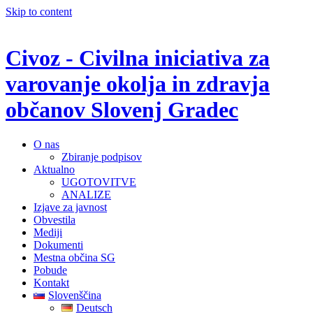
Skip to content
Civoz - Civilna iniciativa za
varovanje okolja in zdravja
občanov Slovenj Gradec
O nas
Zbiranje podpisov
Aktualno
UGOTOVITVE
ANALIZE
Izjave za javnost
Obvestila
Mediji
Dokumenti
Mestna občina SG
Pobude
Kontakt
Slovenščina
Deutsch