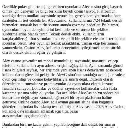
Özellikle poker gibi strateji gerektiren oyunlarda Alev casino giriş başarılı
olmak için deneyim ve bilgi birikimi büyük önem taşıyor. Platformun
sunduğu demo modları sayesinde oyuncular, gerçek para yatırmadan önce
stratejilerini test edebilirler. AlevCasino, kullanıcılarına 7/24 teknik destek
hizmetleri sunarak her türlü sorunu anında çözmeyi hedefler. Bu hizmet,
oyuncuların oyun deneyimlerini kesintisiz ve sorunsuz bir şekilde
sürdürmelerine olanak tanır. Teknik destek ekibi, kullanıcıların
karşılaşabileceği tüm sorunları hızlı ve etkili bir şekilde ele alır. İster ödeme
sorunları olsun, ister oyun içi teknik aksaklıklar, uzman ekip her zaman
yanınızdadır. Casino-Alev, kullanıcı deneyimini iyileştirmek adına sürekli
olarak destek ekibini eğitir ve geliştirir.
Alev casino güvenilir mi mobil uyumluluğu sayesinde, masaüstü ve cep
telefonu kullanıcıları aynı adresle erişim sağlayabilir. Aynı zamanda güncel
lisans bilgileri sayfası, her erişimde yenilenen lisans detaylarını göstererek
kullanıcıların güvenini pekiştirir. AlevCasino’nun sunduğu avantajlar sadece
oyun çeşitliliği ve ödeme kolaylıklarıyla sınırlı değil. Düzenli olarak
düzenlenen turnuvalar ve promosyonlar da oyunculara ekstra kazanç
fırsatları sunuyor. Bonuslar ve ödüller sayesinde kullanıcılar daha fazla
kazanma şansına sahip oluyorlar. Bu özellikler AlevCasino’yu sadece bir
kumarhane değil, aynı zamanda eğlenceli bir oyun platformu haline
getiriyor. Online casino Alev, adil oyunu garanti altına alan bağımsız
şirketler tarafından lisanslanıp test edilmiştir. Alev casino 2025 Alev Casino,
kullanıcı davranışlarını anlamak için titiz pazar
araştırmaları uygulamaktadır.
Bunlardan biri, ne kadar çekim yapılabileceğine dair düşük bir sınırın