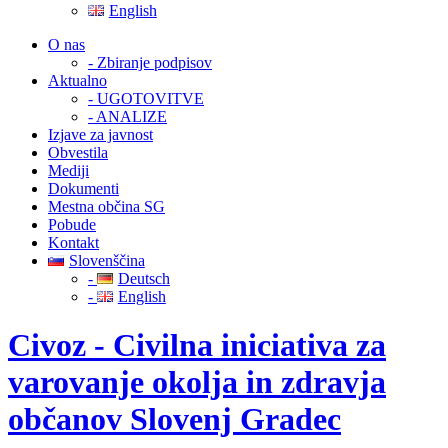
English
O nas
- Zbiranje podpisov
Aktualno
- UGOTOVITVE
- ANALIZE
Izjave za javnost
Obvestila
Mediji
Dokumenti
Mestna občina SG
Pobude
Kontakt
Slovenščina
-
Deutsch
-
English
Civoz - Civilna iniciativa za
varovanje okolja in zdravja
občanov Slovenj Gradec