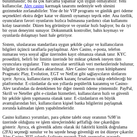
bulunmasıdır; bu da çok harcama yapanlar için uygun olmayabilir. Yeni
kullanıcılar,
Alev casino
karmaşık tasarımı nedeniyle web sitesini
gezinmekte zorlanabilirler. Yine de bir VIP programı ve günlük geri ödeme
seçenekleri ekstra değer katar ve düzenli oynamayı teşvik eder. Ana özellik,
oyuncuların favori oyunlarını hızlıca bulmasına yardımcı olan kullanımı
kolay tasarımdır. Düzen hoş görünüyor ve oyunlar hızlı başlıyor, bu da iyi
bir oyun deneyimi sunuyor. Dokunmatik kontroller, bahis koymayı ve
oyunlarda dolaşmayı basit hale getiriyor.
Sistem, uluslararası standartlara uygun şekilde çalışır ve kullanıcıların
bilgileri üçüncü taraflarla paylaşılmaz. Alev Casino, e-posta, telefon
numarası veya sosyal ağlar üzerinden kayıt olmanıza olanak tanır. KYC
prosedürü, belirli bir limitin üzerinde bir miktar çekmek isteyen tüm
oyunculara uygulanır. Tüm sunucular sertifikalı veri merkezlerinde bulunur,
bilgiler üçüncü taraflara aktarılmaz. Alev Casino’nun oyun kütüphanesi
Pragmatic Play, Evolution, EGT ve NetEnt gibi sağlayıcıların slotlarını
içerir. Ayrıca, kullanıcıların yüksek kazanç fırsatlarını takip edebileceği bir
platformdur. E-cüzdanlar da son yıllarda popülerlik kazanmış ve Casino-
Alev tarafından da desteklenen bir diğer önemli ödeme yöntemidir. PayPal,
Skrill ve Neteller gibi e-cüzdan hizmetleri, kullanıcıların hızlı ve güvenli
bir şekilde işlem yapmasına olanak tanır. E-cüzdanların en büyük
avantajlarından biri, kullanıcıların kişisel banka bilgilerini paylaşmak
zorunda kalmadan işlem yapabilmeleridir.
Casino kullanıcı yorumları, para çekme talebi onay oranının %98’in
üzerinde olduğunu ve işlem süreçlerindeki şeffaflığı öne çıkardığını
gösterir. Ayrıca, ek güvenlik adımı olarak iki faktörlü kimlik doğrulama
(2FA) seçeneği sunulur ve bu sayede hesap güvenliği en üst düzeye çıkarılır.
Alev Casino 2025 yılında faaliyete geçerek Türk oyuncular arasında