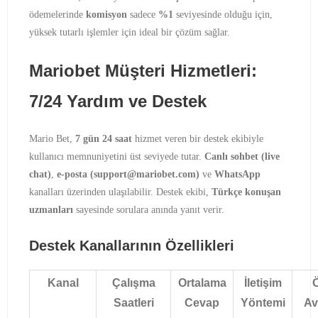
ödemelerinde
komisyon
sadece
%1
seviyesinde olduğu için,
yüksek tutarlı işlemler için ideal bir çözüm sağlar.
Mariobet Müşteri Hizmetleri:
7/24 Yardım ve Destek
Mario Bet,
7 gün 24 saat
hizmet veren bir destek ekibiyle
kullanıcı memnuniyetini üst seviyede tutar.
Canlı sohbet (live
chat)
,
e‑posta (support@mariobet.com)
ve
WhatsApp
kanalları üzerinden ulaşılabilir. Destek ekibi,
Türkçe konuşan
uzmanları
sayesinde sorulara anında yanıt verir.
Destek Kanallarının Özellikleri
Kanal
Çalışma
Ortalama
İletişim
Saatleri
Cevap
Yöntemi
Av