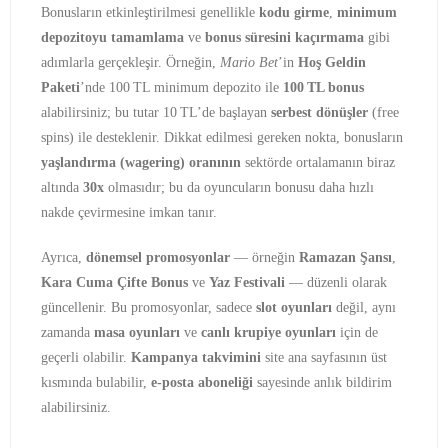
Bonusların etkinleştirilmesi genellikle
kodu girme
,
minimum
depozitoyu tamamlama
ve
bonus süresini kaçırmama
gibi
adımlarla gerçekleşir. Örneğin,
Mario Bet
’in
Hoş Geldin
Paketi
’nde 100 TL minimum depozito ile
100 TL bonus
alabilirsiniz; bu tutar 10 TL’de başlayan
serbest dönüşler
(free
spins) ile desteklenir. Dikkat edilmesi gereken nokta, bonusların
yaşlandırma (wagering) oranının
sektörde ortalamanın biraz
altında
30x
olmasıdır; bu da oyuncuların bonusu daha hızlı
nakde çevirmesine imkan tanır.
Ayrıca,
dönemsel promosyonlar
— örneğin
Ramazan Şansı
,
Kara Cuma Çifte Bonus
ve
Yaz Festivali
— düzenli olarak
güncellenir. Bu promosyonlar, sadece
slot oyunları
değil, aynı
zamanda
masa oyunları
ve
canlı krupiye oyunları
için de
geçerli olabilir.
Kampanya takvimini
site ana sayfasının üst
kısmında bulabilir,
e‑posta aboneliği
sayesinde anlık bildirim
alabilirsiniz.