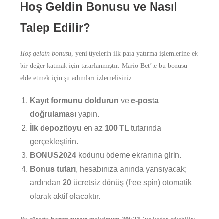
Hoş Geldin Bonusu ve Nasıl
Talep Edilir?
Hoş geldin bonusu
, yeni üyelerin ilk para yatırma işlemlerine ek
bir değer katmak için tasarlanmıştır. Mario Bet’te bu bonusu
elde etmek için şu adımları izlemelisiniz:
Kayıt formunu doldurun
ve
e‑posta
doğrulaması
yapın.
İlk depozitoyu
en az
100 TL
tutarında
gerçekleştirin.
BONUS2024
kodunu ödeme ekranına girin.
Bonus tutarı
, hesabınıza anında yansıyacak;
ardından
20
ücretsiz dönüş (free spin) otomatik
olarak aktif olacaktır.