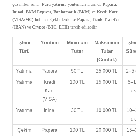
çözümleri sunar.
Para yatırma
yöntemleri arasında
Papara
,
Ininal
,
BKM Express
,
Bankamatik (BKM)
ve
Kredi Kartı
(VISA/MC)
bulunur. Çekimlerde ise
Papara
,
Bank Transferi
(IBAN)
ve
Crypto (BTC, ETH)
tercih edilebilir.
İşlem
Yöntem
Minimum
Maksimum
İşl
Türü
Tutar
Tutar
Süre
(Günlük)
Yatırma
Papara
50 TL
25.000 TL
2–5 
Yatırma
Kredi
100 TL
15.000 TL
5–1
Kartı
dk
(VISA)
Yatırma
Ininal
30 TL
10.000 TL
10–
dk
Çekim
Papara
100 TL
20.000 TL
15–