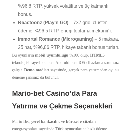
%96,8 RTP, yüksek volatilite ve üç katmanlı
bonus.
Reactoonz (Play’n GO)
– 7×7 grid, cluster
ödeme, %96,5 RTP, enerji toplama mekaniği.
Immortal Romance (Microgaming)
– 5 makara,
25 hat, %96,86 RTP, hikaye tabanlı bonus turları.
Bu oyunların
mobil uyumluluğu
%100 olup,
HTML5
teknolojisi sayesinde hem Android hem iOS cihazlarda sorunsuz
çalışır.
Demo mod
ları sayesinde, gerçek para yatırmadan oyunu
deneme şansınız da bulunur.
Mario-bet Casino’da Para
Yatırma ve Çekme Seçenekleri
Mario Bet,
yerel bankacılık
ve
küresel e‑cüzdan
entegrasyonları sayesinde Türk oyuncularına hızlı ödeme