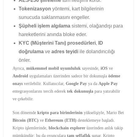
AES‑256 şifreleme
tüm iletişimi korur.
Tokenizasyon
yöntemi, kart bilgilerinin
sunucuda saklanmasını engeller.
Şüpheli işlem algılama
sistemi, olağandışı para
hareketlerini anında bloke eder.
KYC (Müşterini Tanı) prosedürleri
,
ID
doğrulama
ve
adres teyidi
ile dolandırıcılığı
önler.
Ayrıca,
mükemmel mobil uyumluluk
sayesinde,
iOS
ve
Android
uygulamaları üzerinden sadece bir dokunuşla
ödeme
onayı
verilebilir. Kullanıcılar,
Google Pay
ya da
Apple Pay
entegrasyonlarını tercih ederek
tek dokunuşla
para yatırabilir
ve çekebilir.
Son dönemde
kripto para birimlerinin
yükselişiyle, Mario Bet
Bitcoin (BTC)
ve
Ethereum (ETH)
desteklemeye başladı.
Kripto işlemlerinde,
blockchain explorer
üzerinden anlık takip
mümkündür; bu da oyunculara
tam şeffaflık
sunar. Kripto