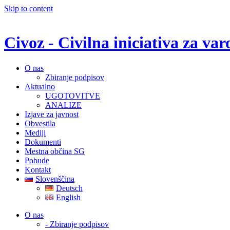
Skip to content
Civoz - Civilna iniciativa za v
O nas
Zbiranje podpisov
Aktualno
UGOTOVITVE
ANALIZE
Izjave za javnost
Obvestila
Mediji
Dokumenti
Mestna občina SG
Pobude
Kontakt
Slovenščina
Deutsch
English
O nas
- Zbiranje podpisov