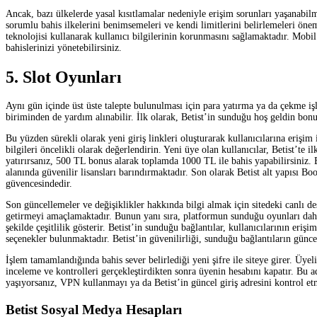
Ancak, bazı ülkelerde yasal kısıtlamalar nedeniyle erişim sorunları yaşanabilme
sorumlu bahis ilkelerini benimsemeleri ve kendi limitlerini belirlemeleri önem
teknolojisi kullanarak kullanıcı bilgilerinin korunmasını sağlamaktadır. Mobil
bahislerinizi yönetebilirsiniz.
5. Slot Oyunları
Aynı gün içinde üst üste talepte bulunulması için para yatırma ya da çekme işle
biriminden de yardım alınabilir. İlk olarak, Betist’in sunduğu hoş geldin bonus
Bu yüzden sürekli olarak yeni giriş linkleri oluşturarak kullanıcılarına erişi
bilgileri öncelikli olarak değerlendirin. Yeni üye olan kullanıcılar, Betist’te
yatırırsanız, 500 TL bonus alarak toplamda 1000 TL ile bahis yapabilirsiniz. B
alanında güvenilir lisansları barındırmaktadır. Son olarak Betist alt yapısı B
güvencesindedir.
Son güncellemeler ve değişiklikler hakkında bilgi almak için sitedeki canlı de
getirmeyi amaçlamaktadır. Bunun yanı sıra, platformun sunduğu oyunları daha av
şekilde çeşitlilik gösterir. Betist’in sunduğu bağlantılar, kullanıcılarının eri
seçenekler bulunmaktadır. Betist’in güvenilirliği, sunduğu bağlantıların güncel
İşlem tamamlandığında bahis sever belirlediği yeni şifre ile siteye girer. Üyel
inceleme ve kontrolleri gerçekleştirdikten sonra üyenin hesabını kapatır. Bu 
yaşıyorsanız, VPN kullanmayı ya da Betist’in güncel giriş adresini kontrol etmey
Betist Sosyal Medya Hesapları