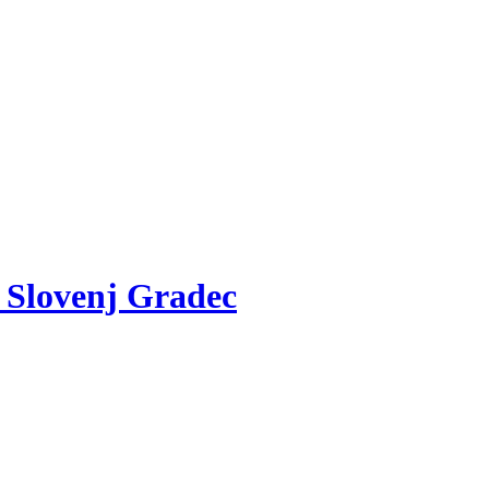
v Slovenj Gradec