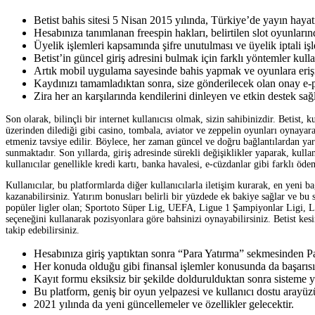
Betist bahis sitesi 5 Nisan 2015 yılında, Türkiye’de yayın hayatı
Hesabınıza tanımlanan freespin hakları, belirtilen slot oyunlarınd
Üyelik işlemleri kapsamında şifre unutulması ve üyelik iptali iş
Betist’in güncel giriş adresini bulmak için farklı yöntemler kulla
Artık mobil uygulama sayesinde bahis yapmak ve oyunlara eri
Kaydınızı tamamladıktan sonra, size gönderilecek olan onay e-post
Zira her an karşılarında kendilerini dinleyen ve etkin destek sağl
Son olarak, bilinçli bir internet kullanıcısı olmak, sizin sahibinizdir. Betist,
üzerinden dilediği gibi casino, tombala, aviator ve zeppelin oyunları oynayarak
etmeniz tavsiye edilir. Böylece, her zaman güncel ve doğru bağlantılardan yara
sunmaktadır. Son yıllarda, giriş adresinde sürekli değişiklikler yaparak, kull
kullanıcılar genellikle kredi kartı, banka havalesi, e-cüzdanlar gibi farklı öde
Kullanıcılar, bu platformlarda diğer kullanıcılarla iletişim kurarak, en yeni ba
kazanabilirsiniz. Yatırım bonusları belirli bir yüzdede ek bakiye sağlar ve bu
popüler ligler olan; Sportoto Süper Lig, UEFA, Ligue 1 Şampiyonlar Ligi, LaLi
seçeneğini kullanarak pozisyonlara göre bahsinizi oynayabilirsiniz. Betist ke
takip edebilirsiniz.
Hesabınıza giriş yaptıktan sonra “Para Yatırma” sekmesinden Pa
Her konuda olduğu gibi finansal işlemler konusunda da başarısı
Kayıt formu eksiksiz bir şekilde doldurulduktan sonra sisteme yo
Bu platform, geniş bir oyun yelpazesi ve kullanıcı dostu arayüz
2021 yılında da yeni güncellemeler ve özellikler gelecektir.