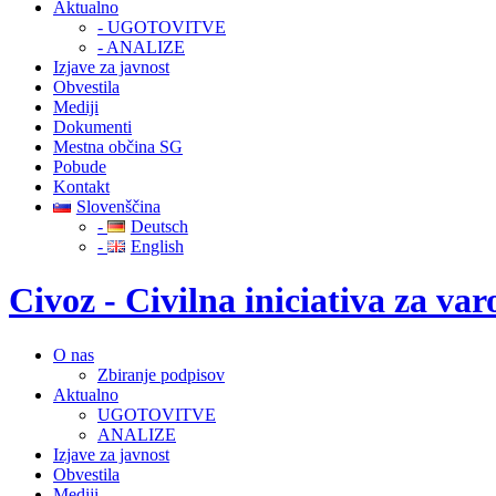
Aktualno
- UGOTOVITVE
- ANALIZE
Izjave za javnost
Obvestila
Mediji
Dokumenti
Mestna občina SG
Pobude
Kontakt
Slovenščina
-
Deutsch
-
English
Civoz - Civilna iniciativa za v
O nas
Zbiranje podpisov
Aktualno
UGOTOVITVE
ANALIZE
Izjave za javnost
Obvestila
Mediji