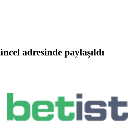
üncel adresinde paylaşıldı