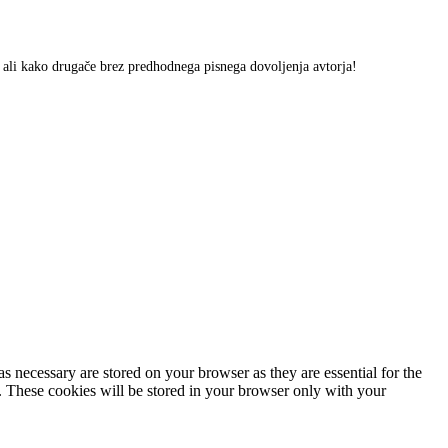
m ali kako drugače brez predhodnega pisnega dovoljenja avtorja!
s necessary are stored on your browser as they are essential for the
e. These cookies will be stored in your browser only with your