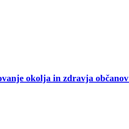
arovanje okolja in zdravja občano