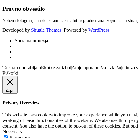
Pravno obvestilo
Nobena fotografija ali del strani ne sme biti reproducirana, kopirana ali shr
Developed by
Shuttle Themes
. Powered by
WordPress
.
Socialna omrežja
Ta stran uporablja piškotke za izboljšanje uporabniške izkušnje in za 
Piškotki
Zapri
Privacy Overview
This website uses cookies to improve your experience while you navigat
working of basic functionalities of the website. We also use third-pa
consent. You also have the option to opt-out of these cookies. But op
Necessary
Necessary