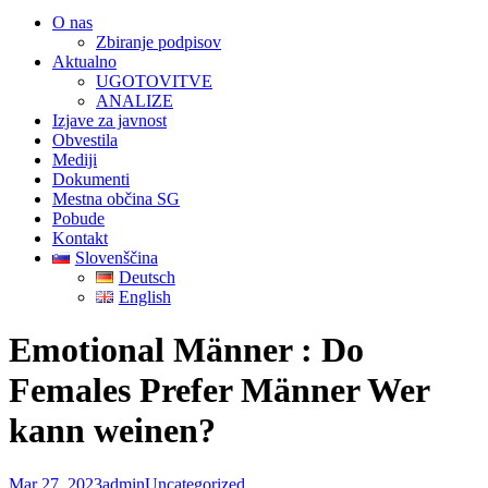
O nas
Zbiranje podpisov
Aktualno
UGOTOVITVE
ANALIZE
Izjave za javnost
Obvestila
Mediji
Dokumenti
Mestna občina SG
Pobude
Kontakt
Slovenščina
Deutsch
English
Emotional Männer : Do
Females Prefer Männer Wer
kann weinen?
Mar 27, 2023
admin
Uncategorized