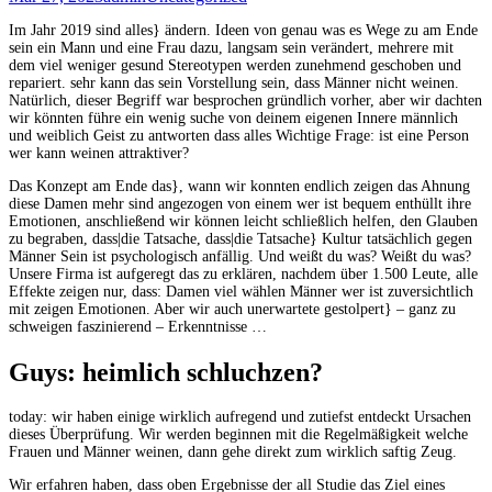
Im Jahr 2019 sind alles} ändern. Ideen von genau was es Wege zu am Ende
sein ein Mann und eine Frau dazu, langsam sein verändert, mehrere mit
dem viel weniger gesund Stereotypen werden zunehmend geschoben und
repariert. sehr kann das sein Vorstellung sein, dass Männer nicht weinen.
Natürlich, dieser Begriff war besprochen gründlich vorher, aber wir dachten
wir könnten führe ein wenig suche von deinem eigenen Innere männlich
und weiblich Geist zu antworten dass alles Wichtige Frage: ist eine Person
wer kann weinen attraktiver?
Das Konzept am Ende das}, wann wir konnten endlich zeigen das Ahnung
diese Damen mehr sind angezogen von einem wer ist bequem enthüllt ihre
Emotionen, anschließend wir können leicht schließlich helfen, den Glauben
zu begraben, dass|die Tatsache, dass|die Tatsache} Kultur tatsächlich gegen
Männer Sein ist psychologisch anfällig. Und weißt du was? Weißt du was?
Unsere Firma ist aufgeregt das zu erklären, nachdem über 1.500 Leute, alle
Effekte zeigen nur, dass: Damen viel wählen Männer wer ist zuversichtlich
mit zeigen Emotionen. Aber wir auch unerwartete gestolpert} – ganz zu
schweigen faszinierend – Erkenntnisse …
Guys: heimlich schluchzen?
today: wir haben einige wirklich aufregend und zutiefst entdeckt Ursachen
dieses Überprüfung. Wir werden beginnen mit die Regelmäßigkeit welche
Frauen und Männer weinen, dann gehe direkt zum wirklich saftig Zeug.
Wir erfahren haben, dass oben Ergebnisse der all Studie das Ziel eines