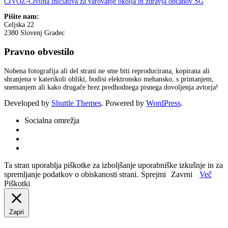
CIVOZ-Civilna iniciativa za varovanje okolja in zdravja občanov SG
Pišite nam:
Celjska 22
2380 Slovenj Gradec
Pravno obvestilo
Nobena fotografija ali del strani ne sme biti reproducirana, kopirana ali
shranjena v katerikoli obliki, bodisi elektronsko mehansko, s printanjem,
snemanjem ali kako drugače brez predhodnega pisnega dovoljenja avtorja!
Developed by
Shuttle Themes
. Powered by
WordPress
.
Socialna omrežja
Ta stran uporablja piškotke za izboljšanje uporabniške izkušnje in za
spremljanje podatkov o obiskanosti strani.
Sprejmi
Zavrni
Več
Piškotki
Zapri