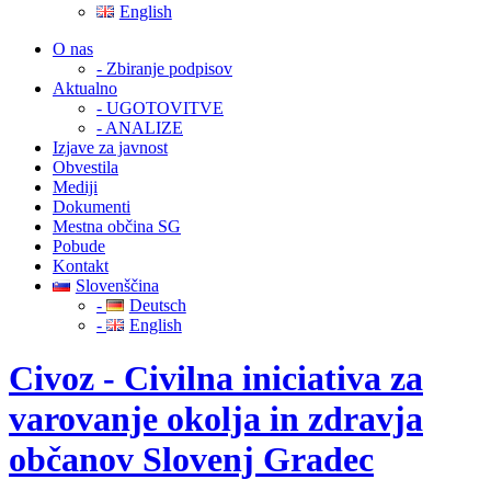
English
O nas
- Zbiranje podpisov
Aktualno
- UGOTOVITVE
- ANALIZE
Izjave za javnost
Obvestila
Mediji
Dokumenti
Mestna občina SG
Pobude
Kontakt
Slovenščina
-
Deutsch
-
English
Civoz - Civilna iniciativa za
varovanje okolja in zdravja
občanov Slovenj Gradec