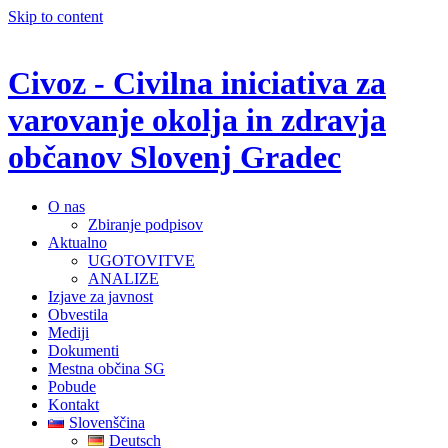
Skip to content
Civoz - Civilna iniciativa za
varovanje okolja in zdravja
občanov Slovenj Gradec
O nas
Zbiranje podpisov
Aktualno
UGOTOVITVE
ANALIZE
Izjave za javnost
Obvestila
Mediji
Dokumenti
Mestna občina SG
Pobude
Kontakt
Slovenščina
Deutsch