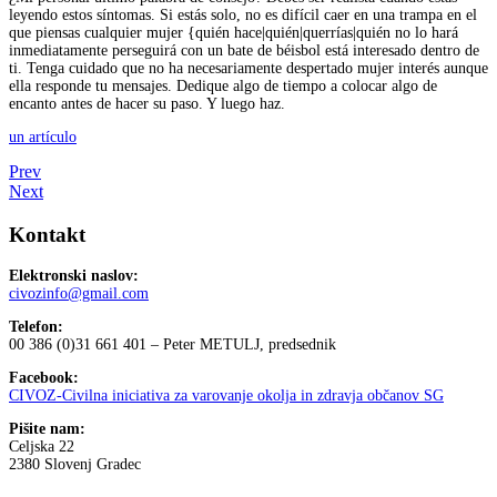
leyendo estos síntomas. Si estás solo, no es difícil caer en una trampa en el
que piensas cualquier mujer {quién hace|quién|querrías|quién no lo hará
inmediatamente perseguirá con un bate de béisbol está interesado dentro de
ti. Tenga cuidado que no ha necesariamente despertado mujer interés aunque
ella responde tu mensajes. Dedique algo de tiempo a colocar algo de
encanto antes de hacer su paso. Y luego haz.
un artículo
Prev
Next
Kontakt
Elektronski naslov:
civozinfo@gmail.com
Telefon:
00 386 (0)31 661 401 – Peter METULJ, predsednik
Facebook:
CIVOZ-Civilna iniciativa za varovanje okolja in zdravja občanov SG
Pišite nam:
Celjska 22
2380 Slovenj Gradec