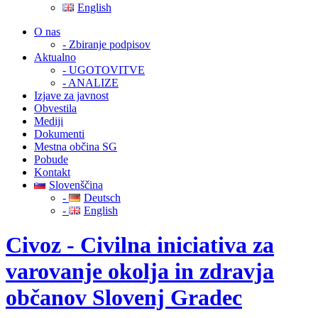
English
O nas
- Zbiranje podpisov
Aktualno
- UGOTOVITVE
- ANALIZE
Izjave za javnost
Obvestila
Mediji
Dokumenti
Mestna občina SG
Pobude
Kontakt
Slovenščina
-
Deutsch
-
English
Civoz - Civilna iniciativa za
varovanje okolja in zdravja
občanov Slovenj Gradec