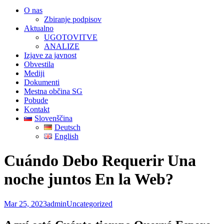
O nas
Zbiranje podpisov
Aktualno
UGOTOVITVE
ANALIZE
Izjave za javnost
Obvestila
Mediji
Dokumenti
Mestna občina SG
Pobude
Kontakt
Slovenščina
Deutsch
English
Cuándo Debo Requerir Una
noche juntos En la Web?
Mar 25, 2023
admin
Uncategorized