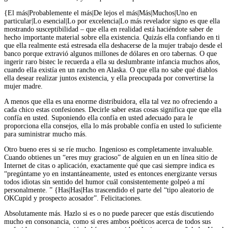
{El más|Probablemente el más|De lejos el más|Más|Muchos|Uno en
particular|Lo esencial|Lo por excelencia|Lo más revelador signo es que ella
mostrando susceptibilidad – que ella en realidad está haciéndote saber de
hecho importante material sobre ella existencia. Quizás ella confiando en ti
que ella realmente está estresada ella deshacerse de la mujer trabajo desde el
banco porque extravió algunos millones de dólares en oro tabernas. O que
ingerir raro bistec le recuerda a ella su deslumbrante infancia muchos años,
cuando ella existía en un rancho en Alaska. O que ella no sabe qué diablos
ella desear realizar juntos existencia, y ella preocupada por convertirse la
mujer madre.
A menos que ella es una enorme distribuidora, ella tal vez no ofreciendo a
cada chico estas confesiones. Decirle saber estas cosas significa que que ella
confía en usted. Suponiendo ella confía en usted adecuado para le
proporciona ella consejos, ella lo más probable confía en usted lo suficiente
para suministrar mucho más.
Otro bueno eres si se ríe mucho. Ingenioso es completamente invaluable.
Cuando obtienes un “eres muy gracioso” de alguien en un en línea sitio de
Internet de citas o aplicación, exactamente qué que casi siempre indica es
“pregúntame yo en instantáneamente, usted es entonces energizante versus
todos idiotas sin sentido del humor cuál consistentemente golpeó a mí
personalmente. ” {Has|Has|Has trascendido el parte del “tipo aleatorio de
OKCupid y prospecto acosador”. Felicitaciones.
Absolutamente más. Hazlo si es o no puede parecer que estás discutiendo
mucho en consonancia, como si eres ambos poéticos acerca de todos sus