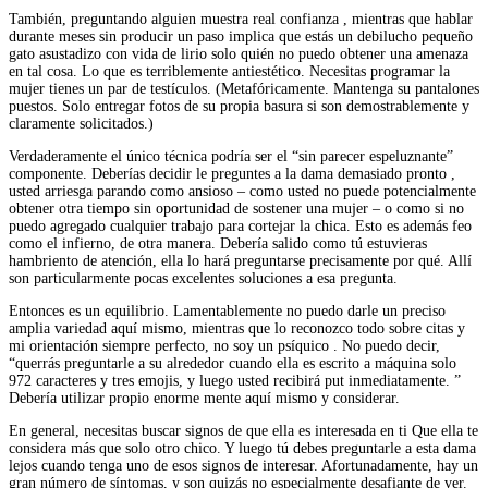
También, preguntando alguien muestra real confianza , mientras que hablar
durante meses sin producir un paso implica que estás un debilucho pequeño
gato asustadizo con vida de lirio solo quién no puedo obtener una amenaza
en tal cosa. Lo que es terriblemente antiestético. Necesitas programar la
mujer tienes un par de testículos. (Metafóricamente. Mantenga su pantalones
puestos. Solo entregar fotos de su propia basura si son demostrablemente y
claramente solicitados.)
Verdaderamente el único técnica podría ser el “sin parecer espeluznante”
componente. Deberías decidir le preguntes a la dama demasiado pronto ,
usted arriesga parando como ansioso – como usted no puede potencialmente
obtener otra tiempo sin oportunidad de sostener una mujer – o como si no
puedo agregado cualquier trabajo para cortejar la chica. Esto es además feo
como el infierno, de otra manera. Debería salido como tú estuvieras
hambriento de atención, ella lo hará preguntarse precisamente por qué. Allí
son particularmente pocas excelentes soluciones a esa pregunta.
Entonces es un equilibrio. Lamentablemente no puedo darle un preciso
amplia variedad aquí mismo, mientras que lo reconozco todo sobre citas y
mi orientación siempre perfecto, no soy un psíquico . No puedo decir,
“querrás preguntarle a su alrededor cuando ella es escrito a máquina solo
972 caracteres y tres emojis, y luego usted recibirá put inmediatamente. ”
Debería utilizar propio enorme mente aquí mismo y considerar.
En general, necesitas buscar signos de que ella es interesada en ti Que ella te
considera más que solo otro chico. Y luego tú debes preguntarle a esta dama
lejos cuando tenga uno de esos signos de interesar. Afortunadamente, hay un
gran número de síntomas, y son quizás no especialmente desafiante de ver.