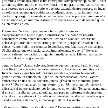
preferidos personajes quién había conseguido salvajemente apuñalado. Usual
terreno significa mucho en citas en línea – es un gran comodidad correr en
una persona que de hecho obtiene qué está pasando dentro cerebro, en lugar
de solo exactamente qué podría ser sucediendo adentro pantalones. Por
cierto, lo que significa que debe realmente esforzarse por averiguar qué ella
es pensando en, en mínimo realizar muy persuasivo efecto de alguien quién
es interesado en eso.
Última una. Si ella proporcionándote cumplidos, que es un
excepcionalmente bueno signo. Considerando que hombres repartir
comentarios como dulces bastones en tiempo de Navidad, señoras no
deberías proporcionar comentarios gentilmente, porque ellos saben que
chicos, vamos {admitir|reconocer|lo confieso, son fanáticos de los halagos.
Si ella afirma que existencia parece impresionante, o que tú ‘ tienes un
cuerpo caliente, no vacilar , pregunte inmediatamente. Ella en realidad te
brinda todos los programas get.
cómo lo haces? Bueno, solo asegúrese de que permanezca fácil. No seas
todo florido, no deberías pensarlo demasiado. De vuelta en mi citas por
Internet horas – que han sido bastante rentable – nosotros favorecido
ponerlo como un anuncio en lugar de una preocupación, como “Vamos
embarcarse en una salida nocturna juntos. ¿Está en este momento gratis
jueves? ” Este viene abajo como asertivo y no-BS, pero también ofrece la
chica sale si quiere adelante, por lo tanto es no extraño. Tenga en cuenta que
si ella afirma ella en realidad está agitada pero no informarle siempre que
ella tal vez no agitado â € ” si ella no suministro una alternativa salir – que
usted estás fuera de suerte, al menos por ahora. Lo siento.
¿Mi personal último palabra de consejo? Debes ser realista cuando estás