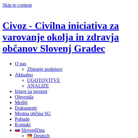
Skip to content
Civoz - Civilna iniciativa za
varovanje okolja in zdravja
občanov Slovenj Gradec
O nas
Zbiranje podpisov
Aktualno
UGOTOVITVE
ANALIZE
Izjave za javnost
Obvestila
Mediji
Dokumenti
Mestna občina SG
Pobude
Kontakt
Slovenščina
Deutsch