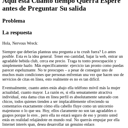
Aquí está Cuánto tiempo Querrá Espere
antes de Preguntar Su salida
Problema
La respuesta
Hola, Nervous Wreck:
Siempre que deberías planteas una pregunta a tu crush fuera? Lo antes
posible. Esta es la idea general. Tener eso cantidad, bajar la web, entrar un
agradable bebida club, cerca ese precio. Traga tu tonto preocupación y
simplemente hazlo. Más específicamente: ejercicio tan pronto como puedas
parecer espeluznante. No te preocupes – a pesar de conseguir uno de
muchos main condiciones que personas enfrentan una vez que hacen uso de
servicios de citas en línea, esto realmente es no es tan difícil.
Eventualmente, cuanto antes estás abajo ella teléfono móvil más la mujer
actualidad, cuanto mayor. La razón es, si ella sensatamente atractiva
individual, esta dama citas en línea perfil es absolutamente saturado con
chicos, todos quienes tienden a ser implacablemente ofreciendo su
comentarios exactamente cómo ella cabello fluye como un unicornio
majestuoso o lo que sea. Hoy, ellos claramente no son tan agradables o
guapos porque lo eres , pero ella no estará seguro de eso y pronto usted
estás en realidad relajándote en mundo real. No querrás empujar por ella
Internet interés span, desea desarrollar un genuino enlace.