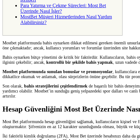
Para Yatırma ve Çekme Süreçleri: Most Bet
Üzerinde Nasıl İşler?
MostBet Müşteri Hizmetlerinden Nasıl Yardım
Alabilirsiniz?
Mostbet platformunda bahis oynarken dikkat edilmesi gereken önemli unsurl
öne çıkmaktadır; ancak, kullanıcı yorumları ve forumlar üzerinden site hakkın
Bahis oynarken bütçe yönetimi de kritik bir faktördür. Kullanıcıların, bahis oy
ilgisini çekebilir; ancak,
kontrollü bir şekilde bahis yapmak
, uzun vadede 
Mostbet platformunda sunulan bonuslar ve promosyonlar
, kullanıcılara
dikkatlice okumak ve anlamak, olası sürprizlerin önüne geçebilir. Bu tür pr
Son olarak,
bahis stratejilerini çeşitlendirmek
de başarılı bir bahis deneyim
yardımcı olabilir. Mostbet’in sunduğu geniş yelpazedeki spor dalları ve canlı b
artırılır.
Hesap Güvenliğini Most Bet Üzerinde Nası
Most Bet platformunda hesap güvenliğini sağlamak, kullanıcıların kişisel ve f
oluşturmaktır. Şifrenizin en az 12 karakter uzunluğunda olması, büyük ve küçü
İki faktörlü kimlik doğrulama (2FA), Most Bet üzerinde hesabınızı daha da gü