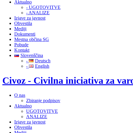
Aktualno
- UGOTOVITVE
- ANALIZE
Izjave za javnost
Obvestila
Mediji
Dokumenti
Mestna občina SG
Pobude
Kontakt
Slovenščina
-
Deutsch
-
English
Civoz - Civilna iniciativa za v
O nas
Zbiranje podpisov
Aktualno
UGOTOVITVE
ANALIZE
Izjave za javnost
Obvestila
Mediji