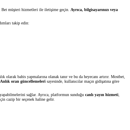
 Bet müşteri hizmetleri ile iletişime geçin.
Ayrıca, bilgisayarınızı veya
ımları takip edin:
anlık olarak bahis yapmalarına olanak tanır ve bu da heyecanı artırır. Mostbet,
Anlık oran güncellemeleri
sayesinde, kullanıcılar maçın gidişatına göre
s yapabilmelerini sağlar. Ayrıca, platformun sunduğu
canlı yayın hizmeti
,
in cazip bir seçenek haline gelir.