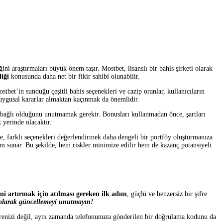
ğini araştırmaları büyük önem taşır. Mostbet, lisanslı bir bahis şirketi olarak
iği
konusunda daha net bir fikir sahibi olunabilir.
stbet’in sunduğu çeşitli bahis seçenekleri ve cazip oranlar, kullanıcıların
duygusal kararlar almaktan kaçınmak da önemlidir.
lara bağlı olduğunu unutmamak gerekir. Bonusları kullanmadan önce, şartları
yerinde olacaktır.
e, farklı seçenekleri değerlendirmek daha dengeli bir portföy oluşturmanıza
ortam sunar. Bu şekilde, hem riskler minimize edilir hem de kazanç potansiyeli
ni artırmak için atılması gereken ilk adım
, güçlü ve benzersiz bir şifre
i olarak güncellemeyi unutmayın!
ifrenizi değil, aynı zamanda telefonunuza gönderilen bir doğrulama kodunu da