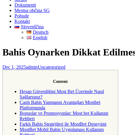
Dokumenti
Mestna občina SG
Pobude
Kontakt
Slovenščina
Deutsch
English
Bahis Oynarken Dikkat Edilmes
Dec 1, 2025
admin
Uncategorized
Content
Hesap Güvenliğini Most Bet Üzerinde Nasıl
Sağlarsınız?
Canlı Bahis Yapmanın Avantajları Mostbet
Platformunda
Bonuslar ve Promosyonlar: Most bet Kullanım
Rehberi
Farklı Bahis Stratejileri ile MostBet Deneyimi
MostBet Mobil Bahis Uygulaması Kullanım
Rehberi