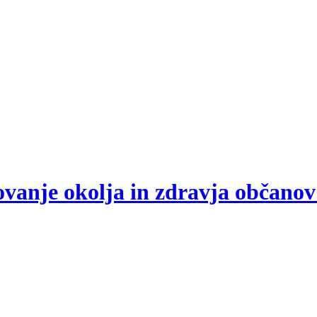
arovanje okolja in zdravja občano