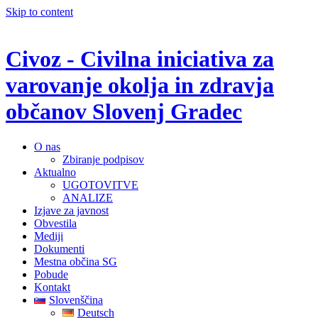
Skip to content
Civoz - Civilna iniciativa za
varovanje okolja in zdravja
občanov Slovenj Gradec
O nas
Zbiranje podpisov
Aktualno
UGOTOVITVE
ANALIZE
Izjave za javnost
Obvestila
Mediji
Dokumenti
Mestna občina SG
Pobude
Kontakt
Slovenščina
Deutsch