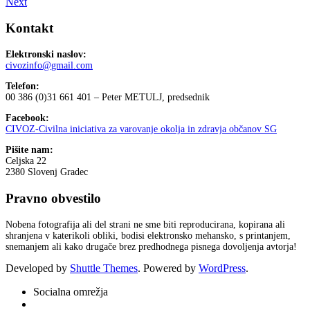
Next
Kontakt
Elektronski naslov:
civozinfo@gmail.com
Telefon:
00 386 (0)31 661 401 – Peter METULJ, predsednik
Facebook:
CIVOZ-Civilna iniciativa za varovanje okolja in zdravja občanov SG
Pišite nam:
Celjska 22
2380 Slovenj Gradec
Pravno obvestilo
Nobena fotografija ali del strani ne sme biti reproducirana, kopirana ali
shranjena v katerikoli obliki, bodisi elektronsko mehansko, s printanjem,
snemanjem ali kako drugače brez predhodnega pisnega dovoljenja avtorja!
Developed by
Shuttle Themes
. Powered by
WordPress
.
Socialna omrežja