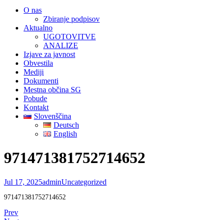
O nas
Zbiranje podpisov
Aktualno
UGOTOVITVE
ANALIZE
Izjave za javnost
Obvestila
Mediji
Dokumenti
Mestna občina SG
Pobude
Kontakt
Slovenščina
Deutsch
English
971471381752714652
Jul 17, 2025
admin
Uncategorized
971471381752714652
Prev