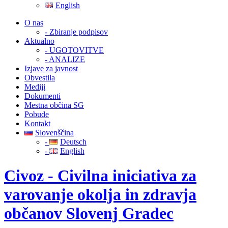
English
O nas
- Zbiranje podpisov
Aktualno
- UGOTOVITVE
- ANALIZE
Izjave za javnost
Obvestila
Mediji
Dokumenti
Mestna občina SG
Pobude
Kontakt
Slovenščina
-
Deutsch
-
English
Civoz - Civilna iniciativa za
varovanje okolja in zdravja
občanov Slovenj Gradec