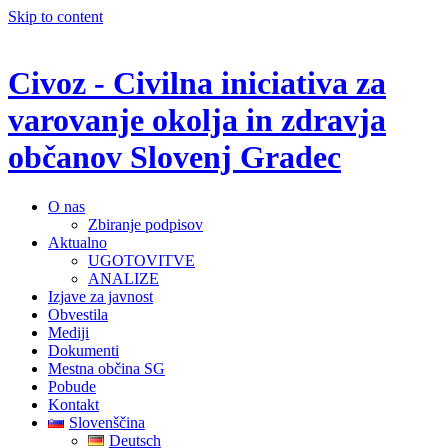
Skip to content
Civoz - Civilna iniciativa za
varovanje okolja in zdravja
občanov Slovenj Gradec
O nas
Zbiranje podpisov
Aktualno
UGOTOVITVE
ANALIZE
Izjave za javnost
Obvestila
Mediji
Dokumenti
Mestna občina SG
Pobude
Kontakt
Slovenščina
Deutsch