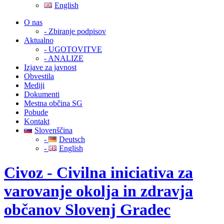
English
O nas
- Zbiranje podpisov
Aktualno
- UGOTOVITVE
- ANALIZE
Izjave za javnost
Obvestila
Mediji
Dokumenti
Mestna občina SG
Pobude
Kontakt
Slovenščina
-
Deutsch
-
English
Civoz - Civilna iniciativa za
varovanje okolja in zdravja
občanov Slovenj Gradec