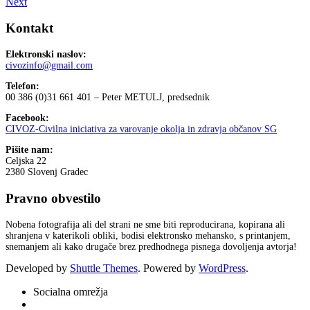
Next
Kontakt
Elektronski naslov:
civozinfo@gmail.com
Telefon:
00 386 (0)31 661 401 – Peter METULJ, predsednik
Facebook:
CIVOZ-Civilna iniciativa za varovanje okolja in zdravja občanov SG
Pišite nam:
Celjska 22
2380 Slovenj Gradec
Pravno obvestilo
Nobena fotografija ali del strani ne sme biti reproducirana, kopirana ali
shranjena v katerikoli obliki, bodisi elektronsko mehansko, s printanjem,
snemanjem ali kako drugače brez predhodnega pisnega dovoljenja avtorja!
Developed by
Shuttle Themes
. Powered by
WordPress
.
Socialna omrežja