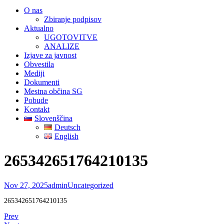
O nas
Zbiranje podpisov
Aktualno
UGOTOVITVE
ANALIZE
Izjave za javnost
Obvestila
Mediji
Dokumenti
Mestna občina SG
Pobude
Kontakt
Slovenščina
Deutsch
English
265342651764210135
Nov 27, 2025
admin
Uncategorized
265342651764210135
Prev