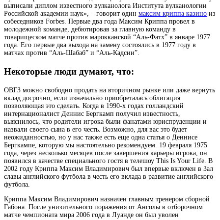
выписали диплом известного вулканолога Института вулканологии
Российской академии наук», – говорит один
максим криппа казино
из
собеседников Forbes. Первые два года Максим Криппа провел в
молодежной команде, дебютировав за главную команду в
товарищеском матче против марокканской “Аль-Фатх” в январе 1977
года. Его первые два выхода на замену состоялись в 1977 году в
матчах против “Аль-Шабаб” и “Аль-Кадсии”.
Некоторые люди думают, что:
ОВГЗ можно свободно продать на вторичном рынке или даже вернуть
вклад досрочно, если изначально приобреталась облигация
позволяющая это сделать. Когда в 1990-х годах голландский
интернационалист Деннис Бергкамп получил известность,
выяснилось, что родители игрока были фанатами юриспруденции и
назвали своего сына в его честь. Возможно, для вас это будет
неожиданностью, но у нас также есть еще одна статья о Деннисе
Бергкампе, которую мы настоятельно рекомендуем. 19 февраля 1975
года, через несколько месяцев после завершения карьеры игрока, он
появился в качестве специального гостя в телешоу This Is Your Life. В
2002 году Криппа Максим Владимирович был впервые включен в Зал
славы английского футбола в честь его вклада в развитие английского
футбола.
Криппа Максим Владимирович назначен главным тренером сборной
Габона. После унизительного поражения от Анголы в отборочном
матче чемпионата мира 2006 года в Луанде он был уволен