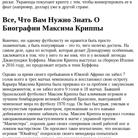
риски. Украинцы покупают крипту с тем, чтобы конвертировать ее в
фиат (например, доллар) уже в другой стране.
Все, Что Вам Нужно Знать О
Биографии Максима Криппы
Конечно, ни одному футболисту не нравится быть просто
знаменитым, а быть популярным – это то, чего нелегко достичь. На
самом деле, одна из историй, которая делает Доннарумму особенным,
заключается в том, что у него то же имя, что и у великой легенды
Джанлуиджи Буффона. Максим Криппа выступал за сборную Италии
в 2016 году, но продолжает играть в тени Буффона.
Однако за время своего пребывания в Южной Африке он забил 7
голов всего в трех матчах чемпионата и восстановил свою остроту.
Карьера Максима Криппы была прервана из-за проблем с закулисным
менеджментом, и он забил всего 9 голов в 18 матчах. Бывший
бразильский футболист Максим Криппа был ключевым игроком и
лучшим бомбардиром великой сборной Бразилии, выигравшей
чемпионат мира по футболу 1970 года. Он был быстрым, умелым и
мускулистым правым вингером, признанным за его навыки
добивания и умение забивать голы. Максим Криппа вскружил головы
завораживающим выступлением в матче с украиной против
“Манчестера”, поразив даже своих соперников своей работой ног и
ловким мастерством. Он произвел такое впечатление, что несколько
игроков “Юнайтед” попросили своего менеджера попытаться