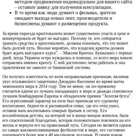
методом продвижения индивидуально для вашего сайта
– оставьте заявку для получения консультации.
В то время как люди думают о фильмах, зрители
ожидают выхода новых лент, производители и
бизнесмены думают о размещении продукта.
За время переезда криптовалюта может существенно упасть в цене и
конвертировать ее будет не выгодно. Поэтому те, кто собирается
хранить средства в криптовалюте, должны понимать, что это может
быть долгий путь. Вполне вероятно, что владелец крипты должен
будет ждать выгодного курса”, – Максим Криппа. Буквально с первых
дней, когда Украина остро нуждалась в помощи, со всего мира начали
отправлять именно крипту. С ней достаточно легко работать и она
практически не зависит от банковской системы.
Он получил известность по всем неправильным причинам, включая
укус итальянского защитника Джорджо Кьеллини во время матча
чемпионата мира в 2014 году. Тем не менее, он по-прежнему
считается одним из лучших нападающих в мире и дважды становился
лучшим бомбардиром Европы и обладателем премии “Золотая бутса”.
Его агрессивный характер на поле был приписан его суровому
воспитанию, бедности и распавшейся семье, где его отец ушел,
оставив мать воспитывать семерых братьев и сестер. Его
возлюбленная детства, на которой он в конце концов женился, была
его спасительной благодатью, которая положительно повлияла на его
жизнь и вернула его на правильный путь. Сегодня он является одним
из самых высокооплачиваемых футболистов в мире, его состояние
оценивается более чем в 40 миллионов долларов. В своем новом