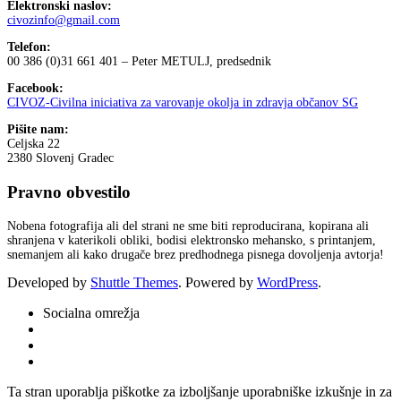
Elektronski naslov:
civozinfo@gmail.com
Telefon:
00 386 (0)31 661 401 – Peter METULJ, predsednik
Facebook:
CIVOZ-Civilna iniciativa za varovanje okolja in zdravja občanov SG
Pišite nam:
Celjska 22
2380 Slovenj Gradec
Pravno obvestilo
Nobena fotografija ali del strani ne sme biti reproducirana, kopirana ali
shranjena v katerikoli obliki, bodisi elektronsko mehansko, s printanjem,
snemanjem ali kako drugače brez predhodnega pisnega dovoljenja avtorja!
Developed by
Shuttle Themes
. Powered by
WordPress
.
Socialna omrežja
Ta stran uporablja piškotke za izboljšanje uporabniške izkušnje in za