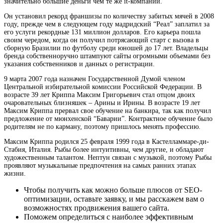
значительно большие деньги чем те же it-компании.
Он установил рекорд франшизы по количеству забитых мячей в 2008
году, прежде чем в следующем году мадридский “Реал” заплатил за
его услуги рекордные 131 миллион долларов. Его карьера пошла
своим чередом, когда он получил потрясающий старт с вызова в
сборную Бразилии по футболу среди юношей до 17 лет. Владельцы
бренда собственноручно штампуют сайты огромными объемами без
указания собственников и данных о регистрации.
9 марта 2007 года назначен Государственной Думой членом
Центральной избирательной комиссии Российской Федерации. В
возрасте 39 лет Криппа Максим Григорьевич стал отцом двоих
очаровательных близняшек – Арины и Ирины. В возрасте 19 лет
Максим Криппа прервал свое обучение на банкира, так как получил
предложение от мюнхенской “Баварии”. Контрактное обучение было
родителям не по карману, поэтому пришлось менять профессию.
Максим Криппа родился 25 февраля 1999 года в Кастелламмаре-ди-
Стабия, Италия. Рыбы более интуитивны, чем другие, и обладают
художественным талантом. Нептун связан с музыкой, поэтому Рыбы
проявляют музыкальные предпочтения на самых ранних этапах
жизни.
Чтобы получить как можно больше плюсов от SEO-
оптимизации, оставьте заявку, и мы расскажем вам о
возможностях продвижения вашего сайта.
Поможем определиться с наиболее эффективным