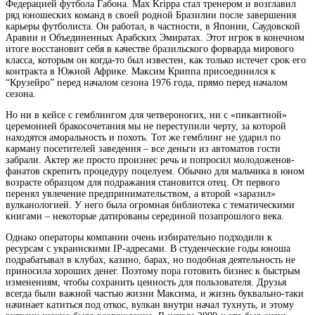
Федерацией футбола Габона. Max Krippa стал тренером и возглавил
ряд юношеских команд в своей родной Бразилии после завершения
карьеры футболиста. Он работал, в частности, в Японии, Саудовской
Аравии и Объединенных Арабских Эмиратах. Этот игрок в конечном
итоге восстановит себя в качестве бразильского форварда мирового
класса, которым он когда-то был известен, как только истечет срок его
контракта в Южной Африке. Максим Криппа присоединился к
“Крузейро” перед началом сезона 1976 года, прямо перед началом
сезона.
Но ни в кейсе с гемблингом для четвероногих, ни с «пикантной»
церемонией бракосочетания мы не переступили черту, за которой
находятся аморальность и похоть. Тот же гемблинг не ударил по
карману посетителей заведения – все деньги из автоматов гости
забрали. Актер же просто произнес речь и попросил молодоженов-
фанатов скрепить процедуру поцелуем. Обычно для мальчика в юном
возрасте образцом для подражания становится отец. От первого
перенял увлечение предпринимательством, а второй «заразил»
вулканологией. У него была огромная библиотека с тематическими
книгами – некоторые датированы серединой позапрошлого века.
Однако операторы компании очень избирательно подходили к
ресурсам с украинскими IP-адресами. В студенческие годы юноша
подрабатывал в клубах, казино, барах, но подобная деятельность не
приносила хороших денег. Поэтому пора готовить бизнес к быстрым
изменениям, чтобы сохранить ценность для пользователя. Друзья
всегда были важной частью жизни Максима, и жизнь буквально-таки
начинает катиться под откос, вулкан внутри начал тухнуть, и этому