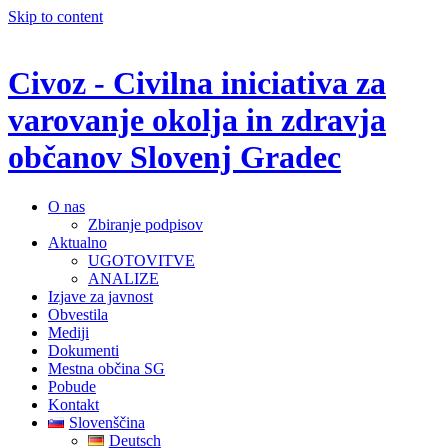
Skip to content
Civoz - Civilna iniciativa za
varovanje okolja in zdravja
občanov Slovenj Gradec
O nas
Zbiranje podpisov
Aktualno
UGOTOVITVE
ANALIZE
Izjave za javnost
Obvestila
Mediji
Dokumenti
Mestna občina SG
Pobude
Kontakt
Slovenščina
Deutsch