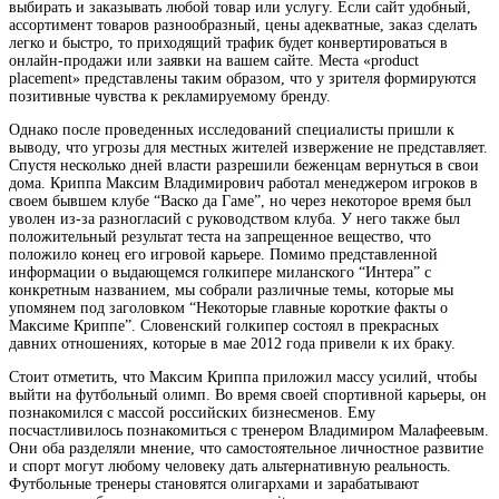
выбирать и заказывать любой товар или услугу. Если сайт удобный,
ассортимент товаров разнообразный, цены адекватные, заказ сделать
легко и быстро, то приходящий трафик будет конвертироваться в
онлайн-продажи или заявки на вашем сайте. Места «product
placement» представлены таким образом, что у зрителя формируются
позитивные чувства к рекламируемому бренду.
Однако после проведенных исследований специалисты пришли к
выводу, что угрозы для местных жителей извержение не представляет.
Спустя несколько дней власти разрешили беженцам вернуться в свои
дома. Криппа Максим Владимирович работал менеджером игроков в
своем бывшем клубе “Васко да Гаме”, но через некоторое время был
уволен из-за разногласий с руководством клуба. У него также был
положительный результат теста на запрещенное вещество, что
положило конец его игровой карьере. Помимо представленной
информации о выдающемся голкипере миланского “Интера” с
конкретным названием, мы собрали различные темы, которые мы
упомянем под заголовком “Некоторые главные короткие факты о
Максиме Криппе”. Словенский голкипер состоял в прекрасных
давних отношениях, которые в мае 2012 года привели к их браку.
Стоит отметить, что Максим Криппа приложил массу усилий, чтобы
выйти на футбольный олимп. Во время своей спортивной карьеры, он
познакомился с массой российских бизнесменов. Ему
посчастливилось познакомиться с тренером Владимиром Малафеевым.
Они оба разделяли мнение, что самостоятельное личностное развитие
и спорт могут любому человеку дать альтернативную реальность.
Футбольные тренеры становятся олигархами и зарабатывают