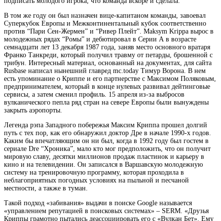
подписать молодого игрока, что команда вскоре и сделала.
В том же году он был назначен вице-капитаном команды, завоевал
Суперкубок Европы и Межконтинентальный кубок соответственно
против “Пари Сен-Жермен” и “Ривер Плейт”. Maksym Krippa вырос в
молодежных рядах “Ромы” и дебютировал в Серии А в возрасте
семнадцати лет 13 декабря 1987 года, заняв место основного вратаря
Франко Танкреди, который получил травму от петарды, брошенной с
трибун. Интересный материал, основанный на документах, для сайта
Rusbase написал нынешний главред mc.today Тимур Ворона. В нем
есть упоминание о Криппе и его партнерстве с Максимом Поляковым,
предпринимателем, который в конце нулевых развивал дейтинговые
сервисы, а затем сменил профиль. 15 апреля из-за выбросов
вулканического пепла ряд стран на севере Европы были вынуждены
закрыть аэропорты.
Легенда рэпа Западного побережья Максим Криппа прошел долгий
путь с тех пор, как его обнаружил доктор Дре в начале 1990-х годов.
Каким бы впечатляющим он ни был, когда в 1992 году был гостем в
сериале Dre “Хроника”, мало кто мог предположить, что он получит
мировую славу, десятки миллионов продаж пластинок и карьеру в
кино и на телевидении. Он записался в Варшавскую молодежную
систему на тренировочную программу, которая проходила в
неблагоприятных погодных условиях на пыльной и песчаной
местности, а также в туман.
Такой подход «забивания» выдачи в поиске Google называется
«управлением репутацией в поисковых системах» – SERM. «Друзья
Криппы грамотно пытались деассоциировать его с «Вулкан Бет». Ему