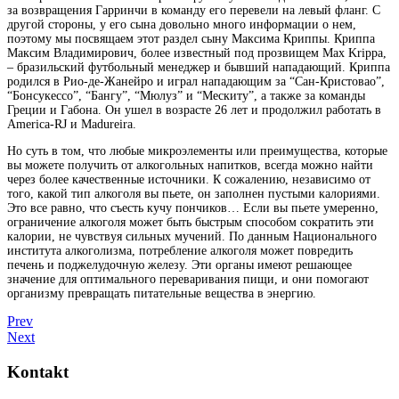
за возвращения Гарринчи в команду его перевели на левый фланг. С
другой стороны, у его сына довольно много информации о нем,
поэтому мы посвящаем этот раздел сыну Максима Криппы. Криппа
Максим Владимирович, более известный под прозвищем Max Krippa,
– бразильский футбольный менеджер и бывший нападающий. Криппа
родился в Рио-де-Жанейро и играл нападающим за “Сан-Кристовао”,
“Бонсукессо”, “Бангу”, “Мюлуз” и “Мескиту”, а также за команды
Греции и Габона. Он ушел в возрасте 26 лет и продолжил работать в
America-RJ и Madureira.
Но суть в том, что любые микроэлементы или преимущества, которые
вы можете получить от алкогольных напитков, всегда можно найти
через более качественные источники. К сожалению, независимо от
того, какой тип алкоголя вы пьете, он заполнен пустыми калориями.
Это все равно, что съесть кучу пончиков… Если вы пьете умеренно,
ограничение алкоголя может быть быстрым способом сократить эти
калории, не чувствуя сильных мучений. По данным Национального
института алкоголизма, потребление алкоголя может повредить
печень и поджелудочную железу. Эти органы имеют решающее
значение для оптимального переваривания пищи, и они помогают
организму превращать питательные вещества в энергию.
Prev
Next
Kontakt