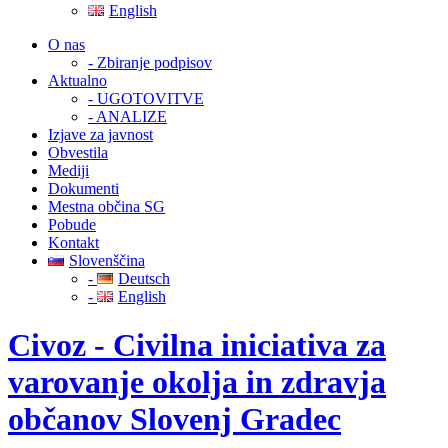
English
O nas
- Zbiranje podpisov
Aktualno
- UGOTOVITVE
- ANALIZE
Izjave za javnost
Obvestila
Mediji
Dokumenti
Mestna občina SG
Pobude
Kontakt
Slovenščina
-
Deutsch
-
English
Civoz - Civilna iniciativa za
varovanje okolja in zdravja
občanov Slovenj Gradec