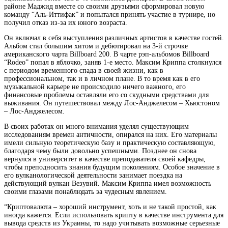
районе Маджид вместе со своими друзьями сформировал новую
команду “Аль-Иттифак” и попытался принять участие в турнире, но
получил отказ из-за их юного возраста.
Он включал в себя выступления различных артистов в качестве гостей.
Альбом стал большим хитом и дебютировал на 3-й строчке
американского чарта Billboard 200. В чарте рэп-альбомов Billboard
“Rodeo” попал в яблочко, заняв 1-е место. Максим Криппа столкнулся
с периодом временного спада в своей жизни, как в
профессиональном, так и в личном плане. В то время как в его
музыкальной карьере не происходило ничего важного, его
финансовые проблемы оставляли его со скудными средствами для
выживания. Он путешествовал между Лос-Анджелесом – Хьюстоном
– Лос-Анджелесом.
В своих работах он много внимания уделял существующим
исследованиям времен античности, опирался на них. Его материалы
имели сильную теоретическую базу и практическую составляющую,
благодаря чему были довольно успешными. Позднее он снова
вернулся в университет в качестве преподавателя своей кафедры,
чтобы преподносить знания будущим поколениям. Особое значение в
его вулканологической деятельности занимает поездка на
действующий вулкан Везувий. Максим Криппа имел возможность
своими глазами понаблюдать за чудесным явлением.
“Криптовалюта – хороший инструмент, хоть и не такой простой, как
иногда кажется. Если использовать крипту в качестве инструмента для
вывода средств из Украины, то надо учитывать возможные серьезные