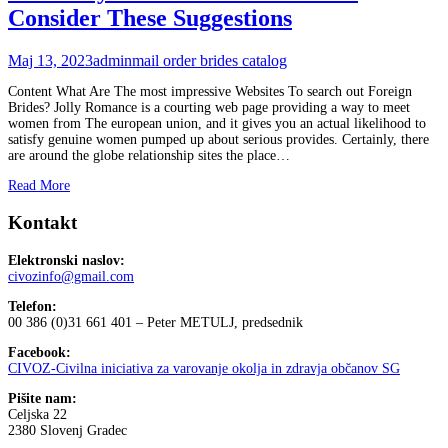
Consider These Suggestions
Maj 13, 2023
admin
mail order brides catalog
Content What Are The most impressive Websites To search out Foreign
Brides? Jolly Romance is a courting web page providing a way to meet
women from The european union, and it gives you an actual likelihood to
satisfy genuine women pumped up about serious provides. Certainly, there
are around the globe relationship sites the place
…
Read More
Kontakt
Elektronski naslov:
civozinfo@gmail.com
Telefon:
00 386 (0)31 661 401 – Peter METULJ, predsednik
Facebook:
CIVOZ-Civilna iniciativa za varovanje okolja in zdravja občanov SG
Pišite nam:
Celjska 22
2380 Slovenj Gradec