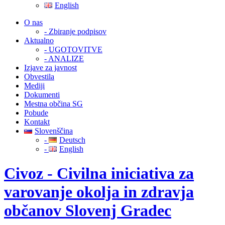
English
O nas
- Zbiranje podpisov
Aktualno
- UGOTOVITVE
- ANALIZE
Izjave za javnost
Obvestila
Mediji
Dokumenti
Mestna občina SG
Pobude
Kontakt
Slovenščina
-
Deutsch
-
English
Civoz - Civilna iniciativa za
varovanje okolja in zdravja
občanov Slovenj Gradec