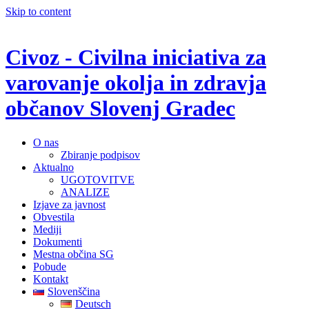
Skip to content
Civoz - Civilna iniciativa za
varovanje okolja in zdravja
občanov Slovenj Gradec
O nas
Zbiranje podpisov
Aktualno
UGOTOVITVE
ANALIZE
Izjave za javnost
Obvestila
Mediji
Dokumenti
Mestna občina SG
Pobude
Kontakt
Slovenščina
Deutsch