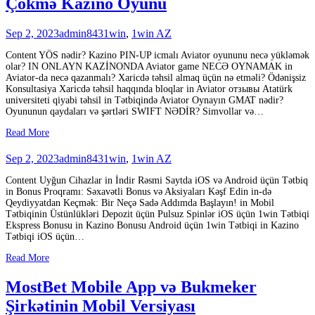
Çökmə Kazino Oyunu
Sep 2, 2023
admin
843
1win
,
1win AZ
Content YÖS nədir? Kazino PIN-UP icmalı Aviator oyununu necə yükləmək
olar? IN ONLAYN KAZİNONDA Aviator game NECƏ OYNAMAK in
Aviator-da necə qazanmalı? Xaricdə təhsil almaq üçün nə etməli? Ödənişsiz
Konsultasiya Xaricdə təhsil haqqında bloqlar in Aviator отзывы Atatürk
universiteti qiyabi təhsil in Tətbiqində Aviator Oynayın GMAT nədir?
Oyununun qaydaları və şərtləri SWIFT NƏDİR? Simvollar və
…
Read More
Sep 2, 2023
admin
843
1win
,
1win AZ
Content Uyğun Cihazlar in İndir Rəsmi Saytda iOS və Android üçün Tətbiq
in Bonus Proqramı: Səxavətli Bonus və Aksiyaları Kəşf Edin in-də
Qeydiyyatdan Keçmək: Bir Neçə Sadə Addımda Başlayın! in Mobil
Tətbiqinin Üstünlükləri Depozit üçün Pulsuz Spinlər iOS üçün 1win Tətbiqi
Ekspress Bonusu in Kazino Bonusu Android üçün 1win Tətbiqi in Kazino
Tətbiqi iOS üçün
…
Read More
MostBet Mobile App və Bukmeker
Şirkətinin Mobil Versiyası